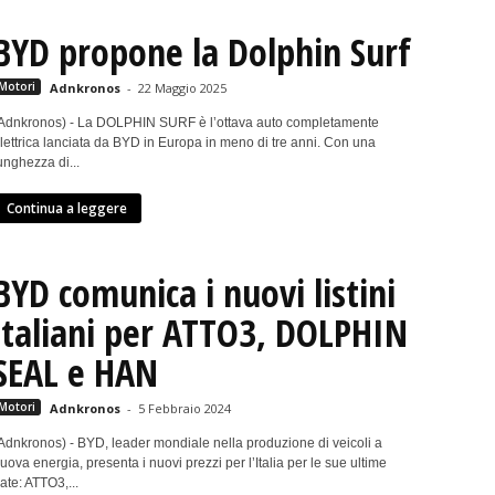
BYD propone la Dolphin Surf
Motori
Adnkronos
-
22 Maggio 2025
Adnkronos) - La DOLPHIN SURF è l’ottava auto completamente
lettrica lanciata da BYD in Europa in meno di tre anni. Con una
unghezza di...
Continua a leggere
BYD comunica i nuovi listini
italiani per ATTO3, DOLPHIN
SEAL e HAN
Motori
Adnkronos
-
5 Febbraio 2024
Adnkronos) - BYD, leader mondiale nella produzione di veicoli a
uova energia, presenta i nuovi prezzi per l’Italia per le sue ultime
ate: ATTO3,...