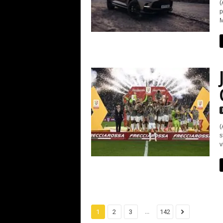
(
p
M
(
s
v
...
1
2
3
142