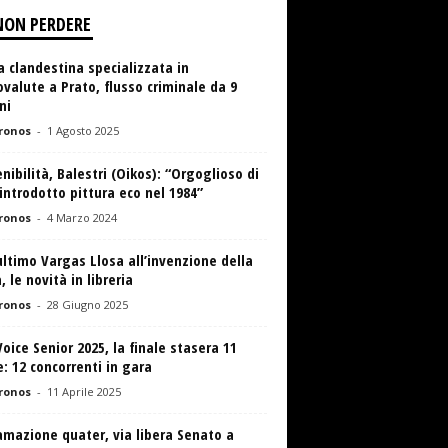
NON PERDERE
 clandestina specializzata in
ovalute a Prato, flusso criminale da 9
ni
ronos
-
1 Agosto 2025
nibilità, Balestri (Oikos): “Orgoglioso di
introdotto pittura eco nel 1984”
ronos
-
4 Marzo 2024
ultimo Vargas Llosa all’invenzione della
 le novità in libreria
ronos
-
28 Giugno 2025
oice Senior 2025, la finale stasera 11
e: 12 concorrenti in gara
ronos
-
11 Aprile 2025
mazione quater, via libera Senato a