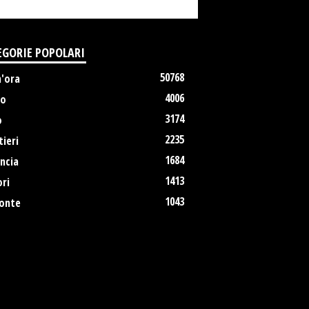
EGORIE POPOLARI
50768
m'ora
4006
no
3174
o
2235
ieri
1684
ncia
1413
ri
1043
onte