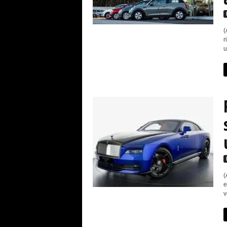
(
r
u
(
e
v