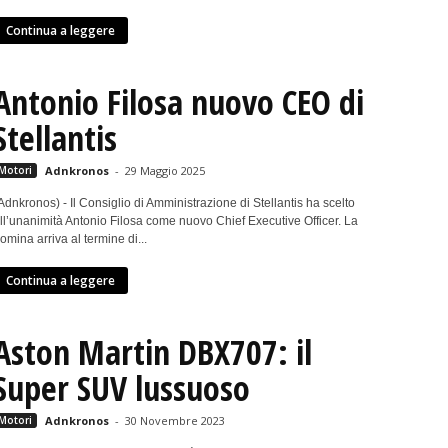
Continua a leggere
Antonio Filosa nuovo CEO di
Stellantis
Motori
Adnkronos
-
29 Maggio 2025
Adnkronos) - Il Consiglio di Amministrazione di Stellantis ha scelto
ll’unanimità Antonio Filosa come nuovo Chief Executive Officer. La
omina arriva al termine di...
Continua a leggere
Aston Martin DBX707: il
Super SUV lussuoso
Motori
Adnkronos
-
30 Novembre 2023