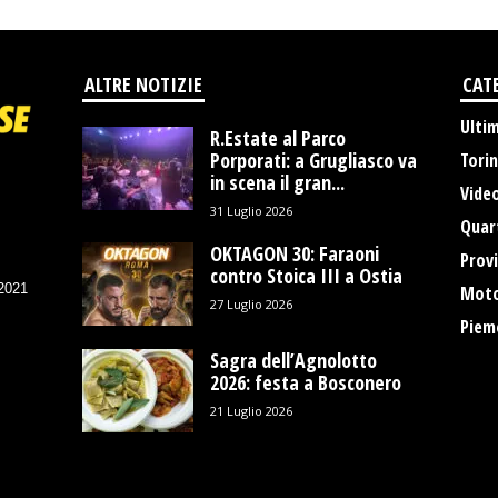
ALTRE NOTIZIE
CAT
Ulti
R.Estate al Parco
Porporati: a Grugliasco va
Tori
in scena il gran...
Vide
31 Luglio 2026
Quart
OKTAGON 30: Faraoni
Provi
contro Stoica III a Ostia
/2021
Moto
27 Luglio 2026
Piem
Sagra dell’Agnolotto
2026: festa a Bosconero
21 Luglio 2026