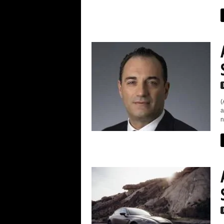
(
a
n