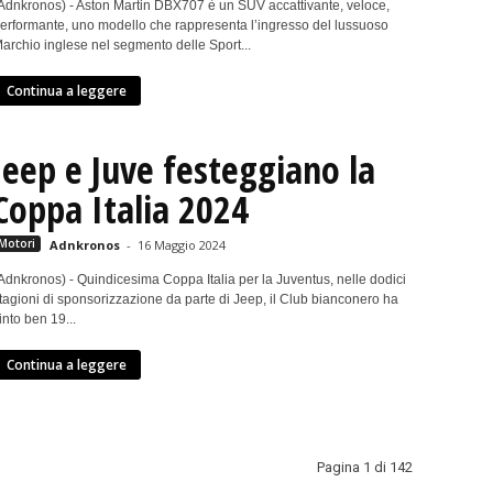
Adnkronos) - Aston Martin DBX707 è un SUV accattivante, veloce,
erformante, uno modello che rappresenta l’ingresso del lussuoso
archio inglese nel segmento delle Sport...
Continua a leggere
Jeep e Juve festeggiano la
Coppa Italia 2024
Motori
Adnkronos
-
16 Maggio 2024
Adnkronos) - Quindicesima Coppa Italia per la Juventus, nelle dodici
tagioni di sponsorizzazione da parte di Jeep, il Club bianconero ha
into ben 19...
Continua a leggere
Pagina 1 di 142