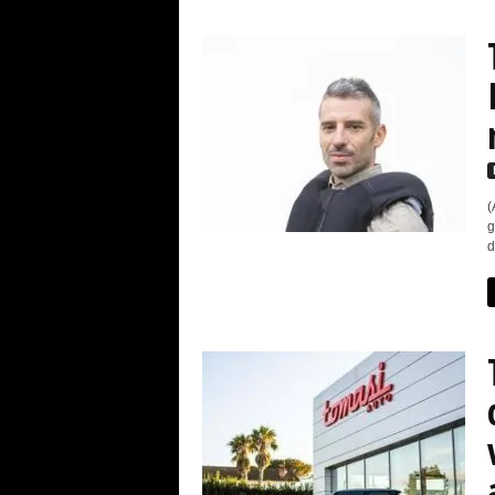
(
g
d