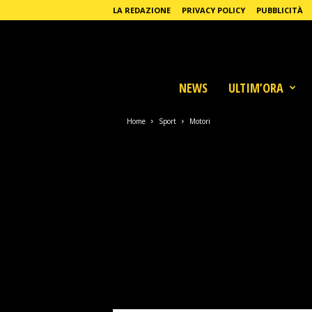
LA REDAZIONE
PRIVACY POLICY
PUBBLICITÀ
L
NEWS
ULTIM’ORA
a
G
Home
Sport
Motori
a
z
z
e
t
t
a
T
o
r
i
n
e