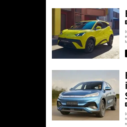
(
e
l
(
n
n