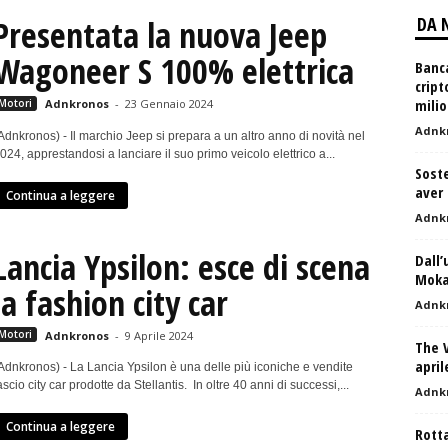
Presentata la nuova Jeep
DA 
Wagoneer S 100% elettrica
Banca
cript
milio
Motori
Adnkronos
-
23 Gennaio 2024
Adnk
Adnkronos) - Il marchio Jeep si prepara a un altro anno di novità nel
024, apprestandosi a lanciare il suo primo veicolo elettrico a...
Soste
aver 
Continua a leggere
Adnk
Lancia Ypsilon: esce di scena
Dall’
Moka,
la fashion city car
Adnk
Motori
Adnkronos
-
9 Aprile 2024
The V
april
Adnkronos) - La Lancia Ypsilon è una delle più iconiche e vendite
ascio city car prodotte da Stellantis. In oltre 40 anni di successi,...
Adnk
Continua a leggere
Rotta