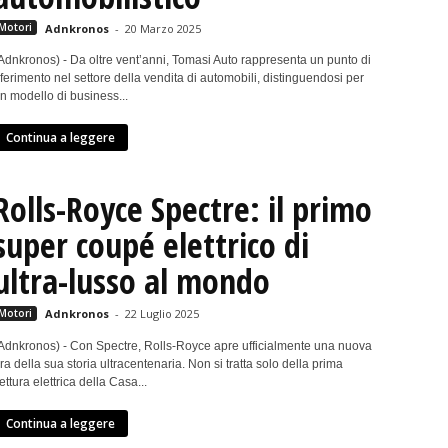
Motori
Adnkronos
-
20 Marzo 2025
Adnkronos) - Da oltre vent’anni, Tomasi Auto rappresenta un punto di
iferimento nel settore della vendita di automobili, distinguendosi per
n modello di business...
Continua a leggere
Rolls-Royce Spectre: il primo
super coupé elettrico di
ultra-lusso al mondo
Motori
Adnkronos
-
22 Luglio 2025
Adnkronos) - Con Spectre, Rolls-Royce apre ufficialmente una nuova
ra della sua storia ultracentenaria. Non si tratta solo della prima
ettura elettrica della Casa...
Continua a leggere