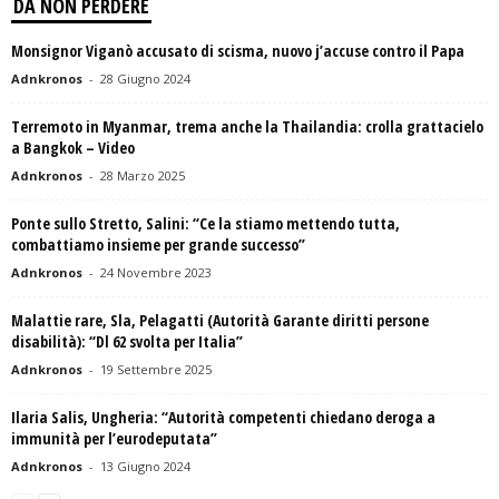
DA NON PERDERE
Monsignor Viganò accusato di scisma, nuovo j’accuse contro il Papa
Adnkronos
-
28 Giugno 2024
Terremoto in Myanmar, trema anche la Thailandia: crolla grattacielo
a Bangkok – Video
Adnkronos
-
28 Marzo 2025
Ponte sullo Stretto, Salini: “Ce la stiamo mettendo tutta,
combattiamo insieme per grande successo”
Adnkronos
-
24 Novembre 2023
Malattie rare, Sla, Pelagatti (Autorità Garante diritti persone
disabilità): “Dl 62 svolta per Italia”
Adnkronos
-
19 Settembre 2025
Ilaria Salis, Ungheria: “Autorità competenti chiedano deroga a
immunità per l’eurodeputata”
Adnkronos
-
13 Giugno 2024