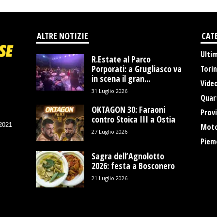
ALTRE NOTIZIE
CAT
Ulti
R.Estate al Parco
Porporati: a Grugliasco va
Tori
in scena il gran...
Vide
31 Luglio 2026
Quart
OKTAGON 30: Faraoni
Provi
contro Stoica III a Ostia
/2021
Moto
27 Luglio 2026
Piem
Sagra dell’Agnolotto
2026: festa a Bosconero
21 Luglio 2026