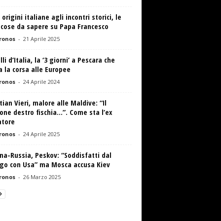
 origini italiane agli incontri storici, le
 cose da sapere su Papa Francesco
ronos
-
21 Aprile 2025
lli d’Italia, la ‘3 giorni’ a Pescara che
a la corsa alle Europee
ronos
-
24 Aprile 2024
tian Vieri, malore alle Maldive: “Il
ne destro fischia…”. Come sta l’ex
atore
ronos
-
24 Aprile 2025
na-Russia, Peskov: “Soddisfatti dal
ogo con Usa” ma Mosca accusa Kiev
ronos
-
26 Marzo 2025