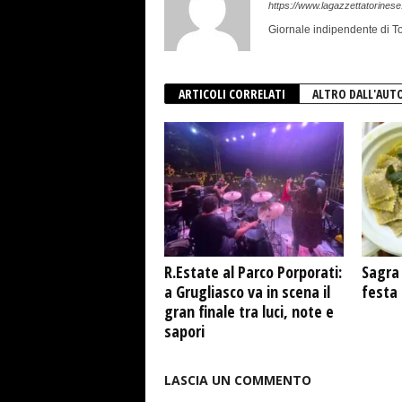
https://www.lagazzettatorinese.
Giornale indipendente di To
ARTICOLI CORRELATI
ALTRO DALL'AUT
R.Estate al Parco Porporati:
Sagra 
a Grugliasco va in scena il
festa
gran finale tra luci, note e
sapori
LASCIA UN COMMENTO