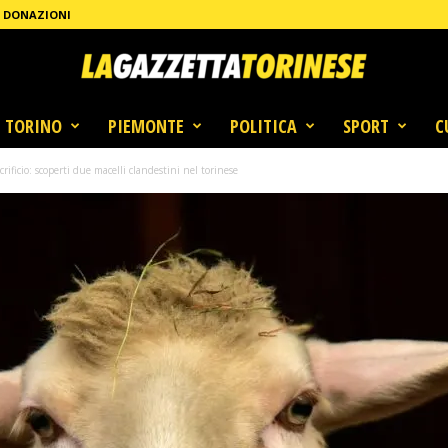
DONAZIONI
TORINO
PIEMONTE
POLITICA
SPORT
C
ificio: scoperti due macelli clandestini nel torinese