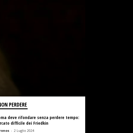
NON PERDERE
oma deve rifondare senza perdere tempo:
rcato difficile dei Friedkin
ronos
-
2 Luglio 2024