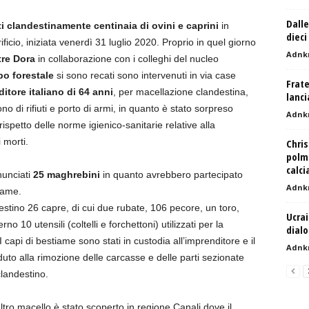
Dalle
i clandestinamente centinaia di ovini e caprini
in
dieci
icio, iniziata venerdì 31 luglio 2020. Proprio in quel giorno
Adnk
ltre Dora
in collaborazione con i colleghi del nucleo
o forestale
si sono recati sono intervenuti in via case
Frate
itore italiano di 64 anni
, per macellazione clandestina,
lanci
o di rifiuti e porto di armi, in quanto è stato sorpreso
Adnk
spetto delle norme igienico-sanitarie relative alla
 morti.
Chris
polmo
calci
nunciati
25 maghrebini
in quanto avrebbero partecipato
Adnk
iame.
stino 26 capre, di cui due rubate, 106 pecore, un toro,
Ucrai
no 10 utensili (coltelli e forchettoni) utilizzati per la
dial
 capi di bestiame sono stati in custodia all’imprenditore e il
Adnk
duto alla rimozione delle carcasse e delle parti sezionate
clandestino.
tro macello è stato scoperto in regione Canali dove il