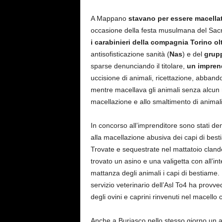
A Mappano
stavano per essere macellat
occasione della festa musulmana del Sacrif
i carabinieri della compagnia Torino o
antisofisticazione sanità (
Nas
) e del
grupp
sparse denunciando il titolare,
un imprend
uccisione di animali, ricettazione, abbandon
mentre macellava gli animali senza alcun ri
macellazione e allo smaltimento di animali
In concorso all’imprenditore sono stati de
alla macellazione abusiva dei capi di best
Trovate e sequestrate nel mattatoio clande
trovato un asino e una valigetta con all’inter
mattanza degli animali i capi di bestiame. I
servizio veterinario dell’Asl To4 ha provve
degli ovini e caprini rinvenuti nel macello 
Anche a Buriasco nello stesso giorno un al