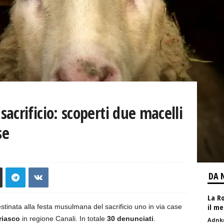
acrificio: scoperti due macelli
se
DA 
La R
il me
stinata alla festa musulmana del sacrificio uno in via case
riasco
in regione Canali. In totale
30 denunciati
.
Adnk