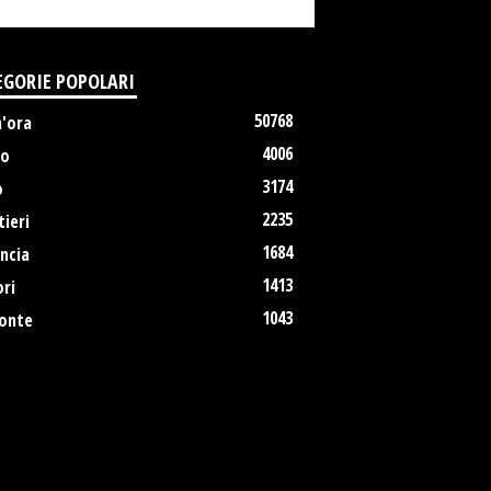
EGORIE POPOLARI
50768
m'ora
4006
no
3174
o
2235
ieri
1684
ncia
1413
ri
1043
onte