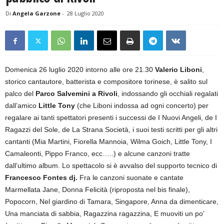
Di
Angela Garzone
-
28 Luglio 2020
Domenica 26 luglio 2020 intorno alle ore 21.30
Valerio Liboni
,
storico cantautore, batterista e compositore torinese, è salito sul
palco del
Parco Salvemini a Rivoli
, indossando gli occhiali regalati
dall’amico
Little Tony
(che Liboni indossa ad ogni concerto) per
regalare ai tanti spettatori presenti i successi de I Nuovi Angeli, de I
Ragazzi del Sole, de La Strana Società, i suoi testi scritti per gli altri
cantanti (Mia Martini, Fiorella Mannoia, Wilma Goich, Little Tony, I
Camaleonti, Pippo Franco, ecc…..) e alcune canzoni tratte
dall’ultimo album. Lo spettacolo si è avvalso del supporto tecnico di
Francesco Fontes dj.
Fra le canzoni suonate e cantate
Marmellata Jane, Donna Felicità (riproposta nel bis finale),
Popocorn, Nel giardino di Tamara, Singapore, Anna da dimenticare,
Una manciata di sabbia, Ragazzina ragazzina, E muoviti un po’