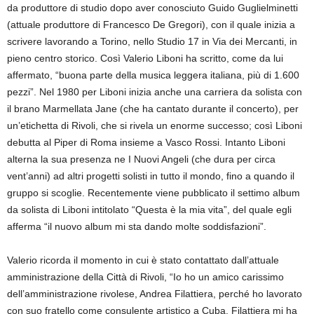
da produttore di studio dopo aver conosciuto Guido Guglielminetti
(attuale produttore di Francesco De Gregori), con il quale inizia a
scrivere lavorando a Torino, nello Studio 17 in Via dei Mercanti, in
pieno centro storico. Così Valerio Liboni ha scritto, come da lui
affermato, “buona parte della musica leggera italiana, più di 1.600
pezzi”. Nel 1980 per Liboni inizia anche una carriera da solista con
il brano Marmellata Jane (che ha cantato durante il concerto), per
un’etichetta di Rivoli, che si rivela un enorme successo; così Liboni
debutta al Piper di Roma insieme a Vasco Rossi. Intanto Liboni
alterna la sua presenza ne I Nuovi Angeli (che dura per circa
vent’anni) ad altri progetti solisti in tutto il mondo, fino a quando il
gruppo si scoglie. Recentemente viene pubblicato il settimo album
da solista di Liboni intitolato “Questa è la mia vita”, del quale egli
afferma “il nuovo album mi sta dando molte soddisfazioni”.
Valerio ricorda il momento in cui è stato contattato dall’attuale
amministrazione della Città di Rivoli, “Io ho un amico carissimo
dell’amministrazione rivolese, Andrea Filattiera, perché ho lavorato
con suo fratello come consulente artistico a Cuba. Filattiera mi ha