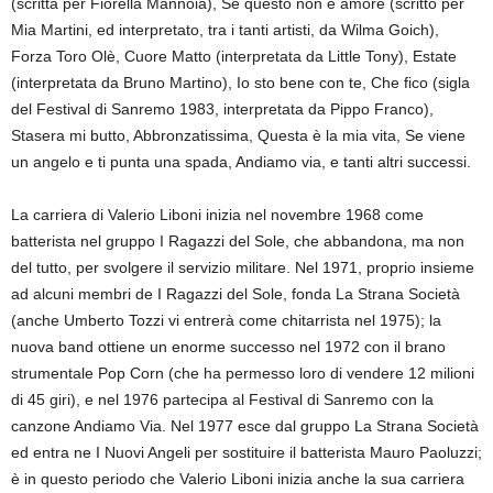
(scritta per Fiorella Mannoia), Se questo non è amore (scritto per
Mia Martini, ed interpretato, tra i tanti artisti, da Wilma Goich),
Forza Toro Olè, Cuore Matto (interpretata da Little Tony), Estate
(interpretata da Bruno Martino), Io sto bene con te, Che fico (sigla
del Festival di Sanremo 1983, interpretata da Pippo Franco),
Stasera mi butto, Abbronzatissima, Questa è la mia vita, Se viene
un angelo e ti punta una spada, Andiamo via, e tanti altri successi.
La carriera di Valerio Liboni inizia nel novembre 1968 come
batterista nel gruppo I Ragazzi del Sole, che abbandona, ma non
del tutto, per svolgere il servizio militare. Nel 1971, proprio insieme
ad alcuni membri de I Ragazzi del Sole, fonda La Strana Società
(anche Umberto Tozzi vi entrerà come chitarrista nel 1975); la
nuova band ottiene un enorme successo nel 1972 con il brano
strumentale Pop Corn (che ha permesso loro di vendere 12 milioni
di 45 giri), e nel 1976 partecipa al Festival di Sanremo con la
canzone Andiamo Via. Nel 1977 esce dal gruppo La Strana Società
ed entra ne I Nuovi Angeli per sostituire il batterista Mauro Paoluzzi;
è in questo periodo che Valerio Liboni inizia anche la sua carriera