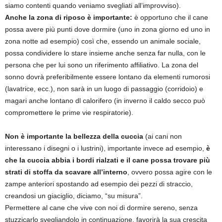
siamo contenti quando veniamo svegliati all’improvviso).
Anche la zona di riposo è importante:
è opportuno che il cane
possa avere più punti dove dormire (uno in zona giorno ed uno in
zona notte ad esempio) così che, essendo un animale sociale,
possa condividere lo stare insieme anche senza far nulla, con le
persona che per lui sono un riferimento affiliativo. La zona del
sonno dovrà preferibilmente essere lontano da elementi rumorosi
(lavatrice, ecc.), non sarà in un luogo di passaggio (corridoio) e
magari anche lontano dl calorifero (in inverno il caldo secco può
compromettere le prime vie respiratorie).
Non è importante la bellezza della cuccia
(ai cani non
interessano i disegni o i lustrini), importante invece ad esempio,
è
che la cuccia abbia i bordi rialzati e il cane possa trovare più
strati di stoffa da scavare all’interno
, ovvero possa agire con le
zampe anteriori spostando ad esempio dei pezzi di straccio,
creandosi un giaciglio, diciamo, “su misura”.
Permettere al cane che vive con noi di dormire sereno, senza
stuzzicarlo svegliandolo in continuazione, favorirà la sua crescita