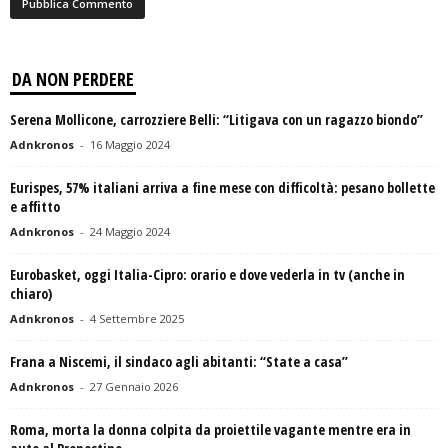
DA NON PERDERE
Serena Mollicone, carrozziere Belli: “Litigava con un ragazzo biondo”
Adnkronos
-
16 Maggio 2024
Eurispes, 57% italiani arriva a fine mese con difficoltà: pesano bollette
e affitto
Adnkronos
-
24 Maggio 2024
Eurobasket, oggi Italia-Cipro: orario e dove vederla in tv (anche in
chiaro)
Adnkronos
-
4 Settembre 2025
Frana a Niscemi, il sindaco agli abitanti: “State a casa”
Adnkronos
-
27 Gennaio 2026
Roma, morta la donna colpita da proiettile vagante mentre era in