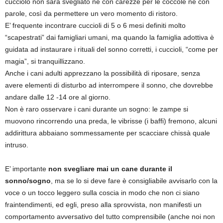
cucciolo non sarà svegliato né con carezze per le coccole né con
parole, così da permettere un vero momento di ristoro.
E’ frequente incontrare cuccioli di 5 o 6 mesi definiti molto
“scapestrati” dai famigliari umani, ma quando la famiglia adottiva è
guidata ad instaurare i rituali del sonno corretti, i cuccioli, “come per
magia”, si tranquillizzano.
Anche i cani adulti apprezzano la possibilità di riposare, senza
avere elementi di disturbo ad interrompere il sonno, che dovrebbe
andare dalle 12 -14 ore al giorno.
Non è raro osservare i cani durante un sogno: le zampe si
muovono rincorrendo una preda, le vibrisse (i baffi) fremono, alcuni
addirittura abbaiano sommessamente per scacciare chissà quale
intruso.
E’ importante
non svegliare mai un cane durante il
sonno/sogno
, ma se lo si deve fare è consigliabile avvisarlo con la
voce o un tocco leggero sulla coscia in modo che non ci siano
fraintendimenti, ed egli, preso alla sprovvista, non manifesti un
comportamento avversativo del tutto comprensibile (anche noi non