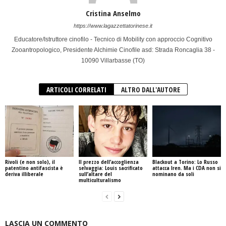
Cristina Anselmo
https://www.lagazzettatorinese.it
Educatore/Istruttore cinofilo - Tecnico di Mobility con approccio Cognitivo
Zooantropologico, Presidente Alchimie Cinofile asd: Strada Roncaglia 38 -
10090 Villarbasse (TO)
ARTICOLI CORRELATI
ALTRO DALL'AUTORE
Rivoli (e non solo), il
Il prezzo dell’accoglienza
Blackout a Torino: Lo Russo
patentino antifascista è
selvaggia: Louis sacrificato
attacca Iren. Ma i CDA non si
deriva illiberale
sull’altare del
nominano da soli
multiculturalismo
LASCIA UN COMMENTO