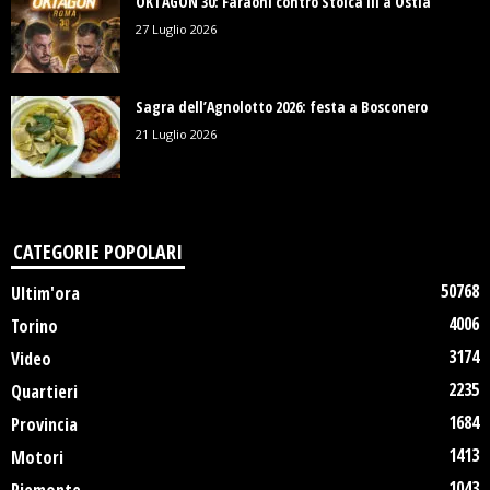
OKTAGON 30: Faraoni contro Stoica III a Ostia
27 Luglio 2026
Sagra dell’Agnolotto 2026: festa a Bosconero
21 Luglio 2026
CATEGORIE POPOLARI
50768
Ultim'ora
4006
Torino
3174
Video
2235
Quartieri
1684
Provincia
1413
Motori
1043