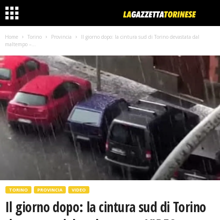
Home
Torino
Provincia
Il giorno dopo: la cintura sud di Torino devastata dal
maltempo –...
TORINO
PROVINCIA
VIDEO
Il giorno dopo: la cintura sud di Torino