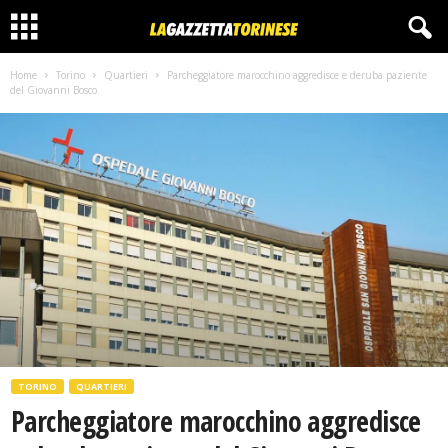
Home
Torino
Quartieri
Parcheggiatore marocchino aggredisce e deruba paziente
del Giovanni Bosco
TORINO
QUARTIERI
Parcheggiatore marocchino aggredisce