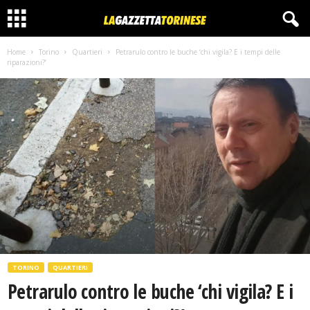
Home
Torino
Quartieri
Petrarulo contro le buche ‘chi vigila? E i tempi delle
riparazioni?’
TORINO
QUARTIERI
Petrarulo contro le buche ‘chi vigila? E i