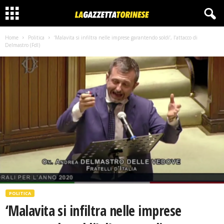
Home
Politica
‘Malavita si infiltra nelle imprese garantendo soldi’, l’attacco di
Delmastro (FdI)
POLITICA
‘Malavita si infiltra nelle imprese