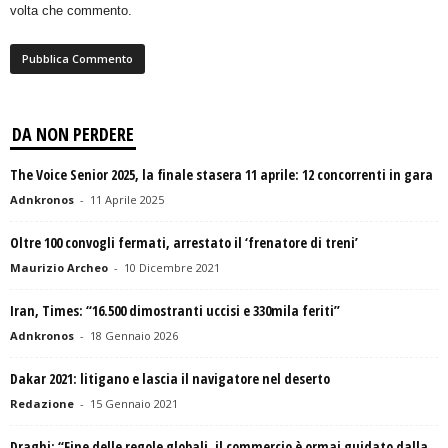
volta che commento.
DA NON PERDERE
The Voice Senior 2025, la finale stasera 11 aprile: 12 concorrenti in gara
Adnkronos
-
11 Aprile 2025
Oltre 100 convogli fermati, arrestato il ‘frenatore di treni’
Maurizio Archeo
-
10 Dicembre 2021
Iran, Times: “16.500 dimostranti uccisi e 330mila feriti”
Adnkronos
-
18 Gennaio 2026
Dakar 2021: litigano e lascia il navigatore nel deserto
Redazione
-
15 Gennaio 2021
Draghi: “Fine delle regole globali, il commercio è ormai guidato dalla