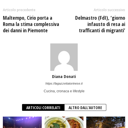
Articolo precedente
Articolo successivo
Maltempo, Cirio porta a
Delmastro (FdI), ‘giorno
Roma la stima complessiva
infausto di resa ai
dei danni in Piemonte
trafficanti di migranti’
Diana Donati
https://lagazzettatorinese.it
Cucina, cronaca e lifestyle
ARTICOLI CORRELATI
ALTRO DALL'AUTORE