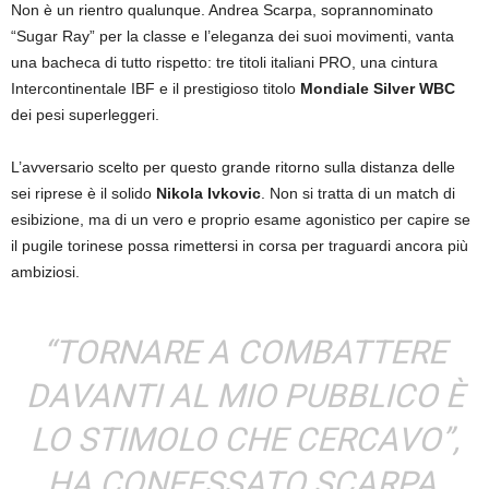
Non è un rientro qualunque. Andrea Scarpa, soprannominato
“Sugar Ray” per la classe e l’eleganza dei suoi movimenti, vanta
una bacheca di tutto rispetto: tre titoli italiani PRO, una cintura
Intercontinentale IBF e il prestigioso titolo
Mondiale Silver WBC
dei pesi superleggeri.
L’avversario scelto per questo grande ritorno sulla distanza delle
sei riprese è il solido
Nikola Ivkovic
. Non si tratta di un match di
esibizione, ma di un vero e proprio esame agonistico per capire se
il pugile torinese possa rimettersi in corsa per traguardi ancora più
ambiziosi.
“TORNARE A COMBATTERE
DAVANTI AL MIO PUBBLICO È
LO STIMOLO CHE CERCAVO”,
HA CONFESSATO SCARPA,