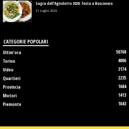
Sagra dell’Agnolotto 2026: festa a Bosconero
21 Luglio 2026
CATEGORIE POPOLARI
50768
Ultim'ora
4006
Torino
3174
Video
2235
Quartieri
1684
Provincia
1413
Motori
1043
Piemonte