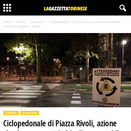
Home
Torino
Quartieri
Ciclopedonale di Piazza Rivoli, azione shock stanotte:
‘rischia di scapparci il morto’
TORINO
QUARTIERI
Ciclopedonale di Piazza Rivoli, azione