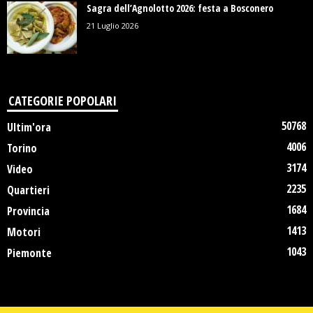
Sagra dell’Agnolotto 2026: festa a Bosconero
21 Luglio 2026
CATEGORIE POPOLARI
50768
Ultim'ora
4006
Torino
3174
Video
2235
Quartieri
1684
Provincia
1413
Motori
1043
Piemonte