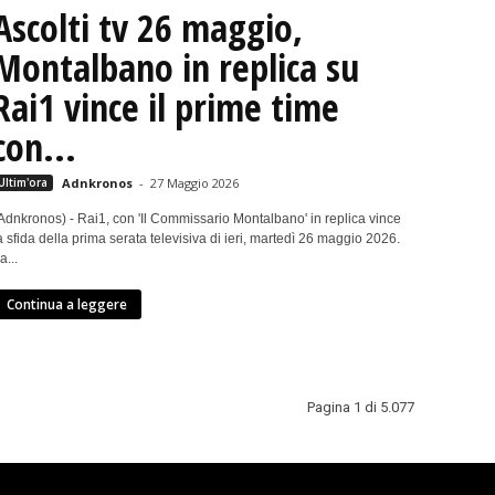
Ascolti tv 26 maggio,
Montalbano in replica su
Rai1 vince il prime time
con...
Ultim'ora
Adnkronos
-
27 Maggio 2026
Adnkronos) - Rai1, con 'Il Commissario Montalbano' in replica vince
a sfida della prima serata televisiva di ieri, martedì 26 maggio 2026.
a...
Continua a leggere
Pagina 1 di 5.077