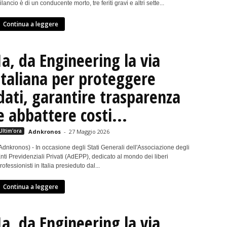
ilancio è di un conducente morto, tre feriti gravi e altri sette...
Continua a leggere
Ia, da Engineering la via
italiana per proteggere
dati, garantire trasparenza
e abbattere costi...
Ultim'ora
Adnkronos
-
27 Maggio 2026
Adnkronos) - In occasione degli Stati Generali dell'Associazione degli
nti Previdenziali Privati (AdEPP), dedicato al mondo dei liberi
rofessionisti in Italia presieduto dal...
Continua a leggere
Ia, da Engineering la via