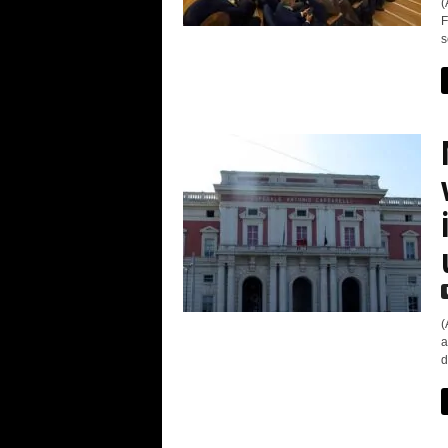
(
F
s
(
a
d