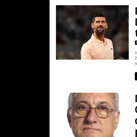
s
e
(
2
V