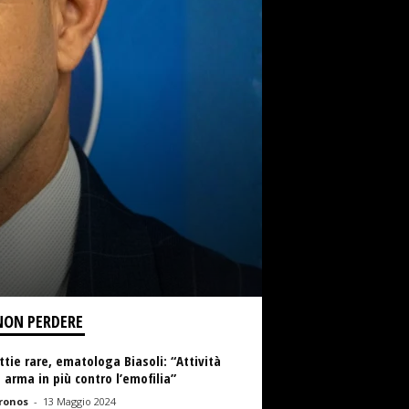
NON PERDERE
tie rare, ematologa Biasoli: “Attività
a arma in più contro l’emofilia”
ronos
-
13 Maggio 2024