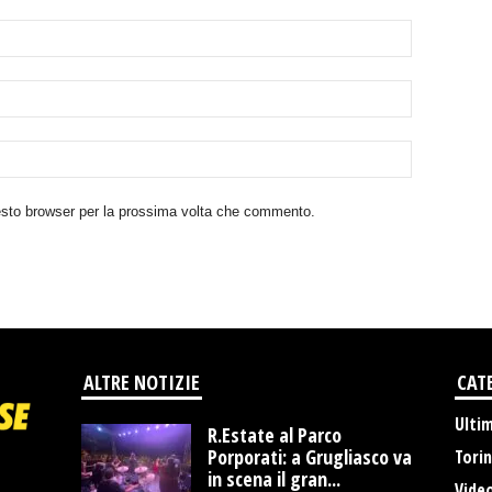
uesto browser per la prossima volta che commento.
ALTRE NOTIZIE
CAT
Ulti
R.Estate al Parco
Porporati: a Grugliasco va
Tori
in scena il gran...
Vide