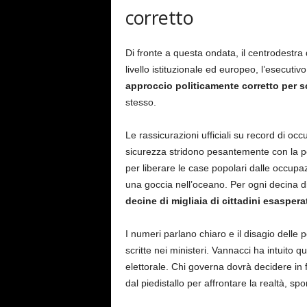
corretto
Di fronte a questa ondata, il centrodestra 
livello istituzionale ed europeo, l’esecuti
approccio politicamente corretto per s
stesso.
Le rassicurazioni ufficiali su record di oc
sicurezza stridono pesantemente con la pe
per liberare le case popolari dalle occupaz
una goccia nell’oceano. Per ogni decina di 
decine di migliaia di cittadini esaspera
I numeri parlano chiaro e il disagio delle p
scritte nei ministeri. Vannacci ha intuito 
elettorale. Chi governa dovrà decidere in 
dal piedistallo per affrontare la realtà, sp