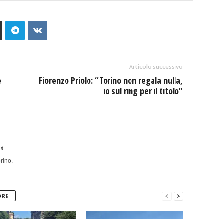
Articolo successivo
e
Fiorenzo Priolo: “Torino non regala nulla,
io sul ring per il titolo”
it
rino.
ORE