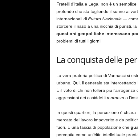
Fratelli d’Italia e Lega, non è un semplice
profondo che sta togliendo il sonno ai ve
internazionali di
Futuro Nazionale
— come l
storcere il naso a una nicchia di puristi, 
questioni geopolitiche interessano po
problemi di tutti i giorni.
La conquista delle perif
La vera prateria politica di Vannacci si este
urbane. Qui, il generale sta intercettando
È il voto di chi non tollera più l’arroganza
aggressioni dei cosiddetti
maranza
o l’ins
In questi quartieri, la percezione è chiara: 
mercato del lavoro impoverito e da politi
fuori. È una fascia di popolazione che
gua
percepita come un’élite intellettuale pron