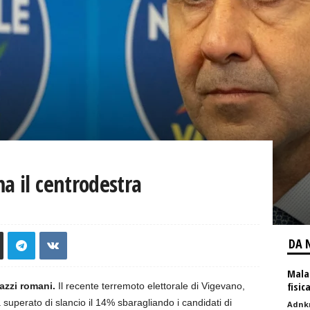
a il centrodestra
DA 
Malat
fisic
azzi romani.
Il recente terremoto elettorale di Vigevano,
 superato di slancio il 14% sbaragliando i candidati di
Adnk