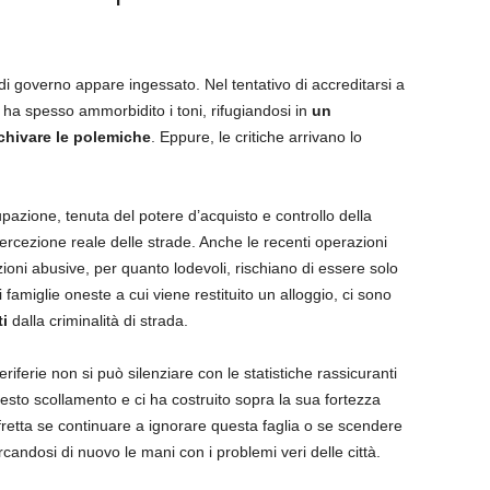
di governo appare ingessato. Nel tentativo di accreditarsi a
vo ha spesso ammorbidito i toni, rifugiandosi in
un
chivare le polemiche
. Eppure, le critiche arrivano lo
cupazione, tenuta del potere d’acquisto e controllo della
rcezione reale delle strade. Anche le recenti operazioni
ioni abusive, per quanto lodevoli, rischiano di essere solo
famiglie oneste a cui viene restituito un alloggio, ci sono
ti
dalla criminalità di strada.
eriferie non si può silenziare con le statistiche rassicuranti
questo scollamento e ci ha costruito sopra la sua fortezza
fretta se continuare a ignorare questa faglia o se scendere
orcandosi di nuovo le mani con i problemi veri delle città.