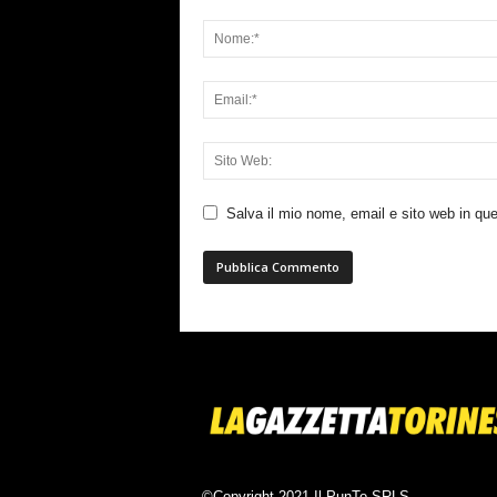
Salva il mio nome, email e sito web in q
©Copyright 2021 Il PunTo SRLS