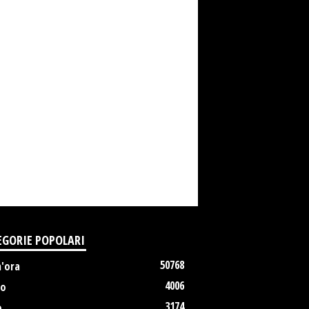
EGORIE POPOLARI
50768
m'ora
4006
no
3174
o