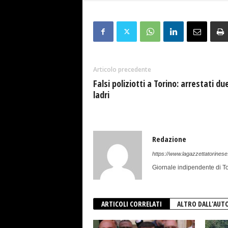
Articolo precedente
Falsi poliziotti a Torino: arrestati du
ladri
Redazione
https://www.lagazzettatorinese.
Giornale indipendente di To
ARTICOLI CORRELATI
ALTRO DALL'AUT