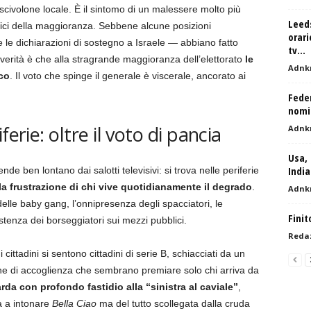
 scivolone locale. È il sintomo di un malessere molto più
Leeds
rtici della maggioranza. Sebbene alcune posizioni
orari
e dichiarazioni di sostegno a Israele — abbiano fatto
tv...
la verità è che alla stragrande maggioranza dell’elettorato
le
Adnk
co
. Il voto che spinge il generale è viscerale, ancorato ai
Fede
nomi
erie: oltre il voto di pancia
Adnk
Usa, 
India
nde ben lontano dai salotti televisivi: si trova nelle periferie
la frustrazione di chi vive quotidianamente il degrado
.
Adnk
 delle baby gang, l’onnipresenza degli spacciatori, le
Finit
istenza dei borseggiatori sui mezzi pubblici.
Reda
i cittadini si sentono cittadini di serie B, schiacciati da un
che di accoglienza che sembrano premiare solo chi arriva da
rda con profondo fastidio alla “sinistra al caviale”
,
ta a intonare
Bella Ciao
ma del tutto scollegata dalla cruda