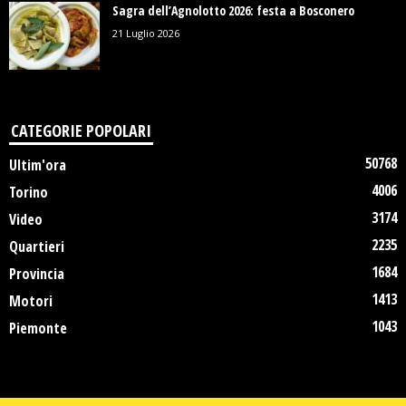
Sagra dell’Agnolotto 2026: festa a Bosconero
21 Luglio 2026
CATEGORIE POPOLARI
50768
Ultim'ora
4006
Torino
3174
Video
2235
Quartieri
1684
Provincia
1413
Motori
1043
Piemonte