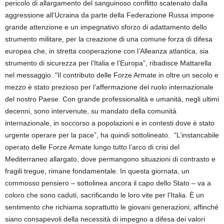
pericolo di allargamento del sanguinoso conflitto scatenato dalla
aggressione all’Ucraina da parte della Federazione Russa impone
grande attenzione e un impegnativo sforzo di adattamento dello
strumento militare, per la creazione di una comune forza di difesa
europea che, in stretta cooperazione con l’Alleanza atlantica, sia
strumento di sicurezza per l’Italia e l’Europa”, ribadisce Mattarella
nel messaggio. "Il contributo delle Forze Armate in oltre un secolo e
mezzo è stato prezioso per l’affermazione del ruolo internazionale
del nostro Paese. Con grande professionalità e umanità, negli ultimi
decenni, sono intervenute, su mandato della comunità
internazionale, in soccorso a popolazioni e in contesti dove è stato
urgente operare per la pace”, ha quindi sottolineato. “L’instancabile
operato delle Forze Armate lungo tutto l’arco di crisi del
Mediterraneo allargato, dove permangono situazioni di contrasto e
fragili tregue, rimane fondamentale. In questa giornata, un
commosso pensiero – sottolinea ancora il capo dello Stato – va a
coloro che sono caduti, sacrificando le loro vite per l’Italia. È un
sentimento che richiama soprattutto le giovani generazioni, affinché
siano consapevoli della necessità di impegno a difesa dei valori