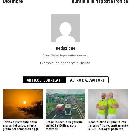
Dicembre
bufala e la risposta ironica
Redazione
https://www.lagazzettatorinese.it
Giornale indipendente di Torino.
ARTICOLI CORRELATI
ALTRO DALL'AUTORE
Torino e Piemonte nella
Grave incidente in galleria
Odontoiatria di qualità con
morsa del caldo: allerta
sull’A32 a Exilles: auto
Salzano Tirone: trattamento
gialla per temporali oggi,
contro tir
a 360° per ogni paziente