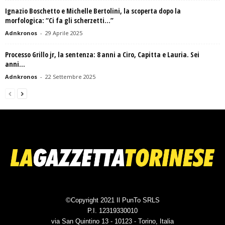
Ignazio Boschetto e Michelle Bertolini, la scoperta dopo la
morfologica: “Ci fa gli scherzetti…”
Adnkronos
-
29 Aprile 2025
Processo Grillo jr, la sentenza: 8 anni a Ciro, Capitta e Lauria. Sei
anni...
Adnkronos
-
22 Settembre 2025
©Copyright 2021 Il PunTo SRLS
P.I. 12319330010
via San Quintino 13 - 10123 - Torino, Italia