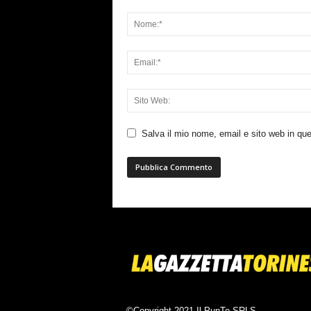
Salva il mio nome, email e sito web in q
©Copyright 2021 Il PunTo SRLS