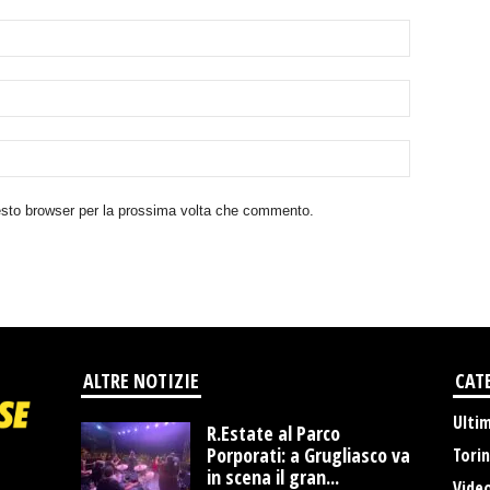
uesto browser per la prossima volta che commento.
ALTRE NOTIZIE
CAT
Ulti
R.Estate al Parco
Porporati: a Grugliasco va
Tori
in scena il gran...
Vide