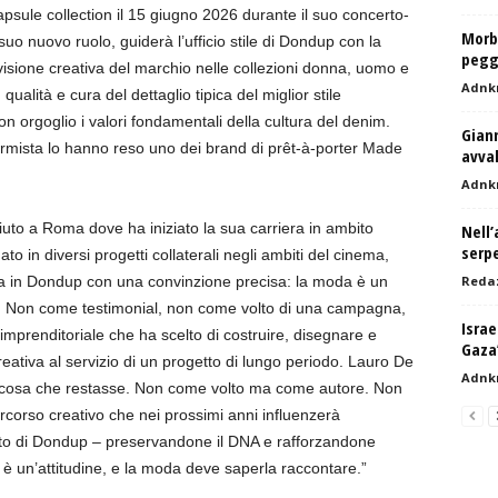
sule collection il 15 giugno 2026 durante il suo concerto-
Morbi
suo nuovo ruolo, guiderà l’ufficio stile di Dondup con la
pegg
 visione creativa del marchio nelle collezioni donna, uomo e
Adnk
qualità e cura del dettaglio tipica del miglior stile
on orgoglio i valori fondamentali della cultura del denim.
Giann
formista lo hanno reso uno dei brand di prêt-à-porter Made
avval
Adnk
uto a Roma dove ha iniziato la sua carriera in ambito
Nell’
serp
to in diversi progetti collaterali negli ambiti del cinema,
iva in Dondup con una convinzione precisa: la moda è un
Reda
rno. Non come testimonial, non come volto di una campagna,
Israe
mprenditoriale che ha scelto di costruire, disegnare e
Gaza”
reativa al servizio di un progetto di lungo periodo. Lauro De
Adnk
alcosa che restasse. Non come volto ma come autore. Non
ercorso creativo che nei prossimi anni influenzerà
ento di Dondup – preservandone il DNA e rafforzandone
, è un’attitudine, e la moda deve saperla raccontare.”