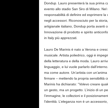
Dondup. Lauro presenterà la sua prima cap
evento allo stadio San Siro di Milano. Nel 
responsabilità di definire ed esprimere la
negli accessori. Riconosciuto per la storia, 
artigianale italiano, Dondup porta avanti c
Innovazione di prodotto e spirito anticon
in Italy più apprezzati.
Lauro De Marinis è nato a Verona e cresci
musicale. Artista poliedrico, oggi è impegna
della letteratura e della moda. Lauro arr
linguaggio, e lui vuole parlarlo dall’inte
ma come autore. Un’artista con un’anima i
firmare – mettendo la propria sensibilità c
Marinis ha dichiarato: “Volevo creare qu
un gesto, ma un progetto. L’inizio di un p
l’immagine, le collezioni e il posizionam
l’identità. L’eleganza non è un accessorio