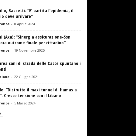
llo, Bassetti: “E’ partita l’epidemia, il
io deve arrivare”
ronos
-
8 Aprile 2024
i (Axa): “Sinergia assicurazione-Ssn
ora outcome finale per cittadino”
ronos
-
19 Novembre 2025
area cani di strada delle Cacce spuntano i
enti
zione
-
22 Giugno 2021
le: “Distrutto il maxi tunnel di Hamas a
. Cresce tensione con il Libano
ronos
-
5 Marzo 2024