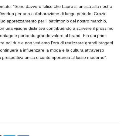
to: “Sono davvero felice che Lauro si unisca alla nostra
i Dondup per una collaborazione di lungo periodo. Grazie
al suo apprezzamento per il patrimonio del nostro marchio,
on una visione distintiva contribuendo a scrivere il prossimo
heritage e portando grande valore al brand. Fin dai primi
tra noi due e non vediamo l’ora di realizzare grandi progetti
tinuerà a influenzare la moda e la cultura attraverso
una prospettiva unica e contemporanea al lusso moderno”.