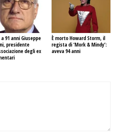
 a 91 anni Giuseppe
È morto Howard Storm, il
ni, presidente
regista di ‘Mork & Mindy’:
ssociazione degli ex
aveva 94 anni
mentari