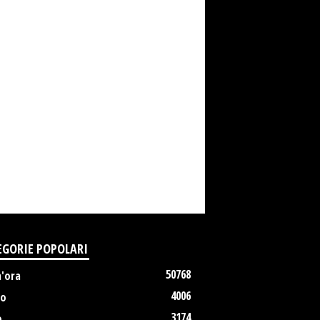
EGORIE POPOLARI
50768
m'ora
4006
no
3174
o