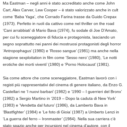
Ma Eastman – negli anni è stato accreditato anche come John
Cart, Alex Carver, Lew Cooper – è stato valorizzato anche in cult
come ‘Baba Yaga’, che Corrado Farina trasse da Guido Crepax
(1973). Perfetto in ruoli da cattivo come nel thriller on the road
‘Cani arrabbiati’ di Mario Bava (1974), fu sodale di Joe D’Amato,
per cui fu sceneggiatore di fiducia e protagonista, lasciando un
segno soprattutto nei panni dei mostruosi protagonisti degli horror
‘Antropophagus’ (1980) e ‘Rosso sangue’ (1981) ma anche nella
stagione sexploitation in film come ‘Sesso nero’ (1980), ‘Le notti
erotiche dei morti viventi’ (1980) e ‘Porno Holocaust’ (1981).
Sia come attore che come sceneggiatore, Eastman lavorò con i
registi più rappresentativi del cinema di genere italiano, da Enzo G.
Castellari ne ‘I nuovi barbari’ (1982) e ‘1990 – I guerrieri del Bronx’
(1982) a Sergio Martino in ‘2019 – Dopo la caduta di New York’
(1983) e ‘Vendetta dal futuro’ (1986), da Lamberto Bava in
‘Blastfighter’ (1984) e ‘Le foto di Gioia’ (1987) a Umberto Lenzi in
‘La guerra del ferro – Ironmaster’ (1984). Nella sua carriera c’è
stato spazio anche per incursioni nel cinema d’autore, con il