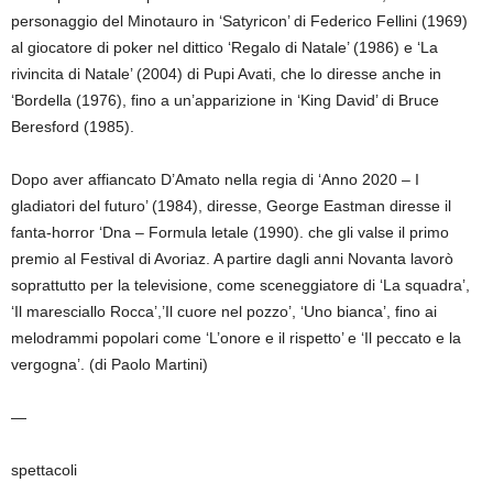
personaggio del Minotauro in ‘Satyricon’ di Federico Fellini (1969)
al giocatore di poker nel dittico ‘Regalo di Natale’ (1986) e ‘La
rivincita di Natale’ (2004) di Pupi Avati, che lo diresse anche in
‘Bordella (1976), fino a un’apparizione in ‘King David’ di Bruce
Beresford (1985).
Dopo aver affiancato D’Amato nella regia di ‘Anno 2020 – I
gladiatori del futuro’ (1984), diresse, George Eastman diresse il
fanta-horror ‘Dna – Formula letale (1990). che gli valse il primo
premio al Festival di Avoriaz. A partire dagli anni Novanta lavorò
soprattutto per la televisione, come sceneggiatore di ‘La squadra’,
‘Il maresciallo Rocca’,’Il cuore nel pozzo’, ‘Uno bianca’, fino ai
melodrammi popolari come ‘L’onore e il rispetto’ e ‘Il peccato e la
vergogna’. (di Paolo Martini)
—
spettacoli