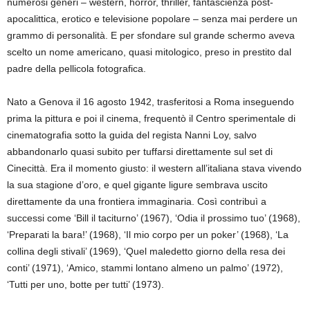
numerosi generi – western, horror, thriller, fantascienza post-
apocalittica, erotico e televisione popolare – senza mai perdere un
grammo di personalità. E per sfondare sul grande schermo aveva
scelto un nome americano, quasi mitologico, preso in prestito dal
padre della pellicola fotografica.
Nato a Genova il 16 agosto 1942, trasferitosi a Roma inseguendo
prima la pittura e poi il cinema, frequentò il Centro sperimentale di
cinematografia sotto la guida del regista Nanni Loy, salvo
abbandonarlo quasi subito per tuffarsi direttamente sul set di
Cinecittà. Era il momento giusto: il western all’italiana stava vivendo
la sua stagione d’oro, e quel gigante ligure sembrava uscito
direttamente da una frontiera immaginaria. Così contribuì a
successi come ‘Bill il taciturno’ (1967), ‘Odia il prossimo tuo’ (1968),
‘Preparati la bara!’ (1968), ‘Il mio corpo per un poker’ (1968), ‘La
collina degli stivali’ (1969), ‘Quel maledetto giorno della resa dei
conti’ (1971), ‘Amico, stammi lontano almeno un palmo’ (1972),
‘Tutti per uno, botte per tutti’ (1973).