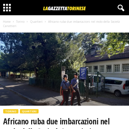
Home
Torino
Quartieri
Africano ruba due imbarcazioni nel molo della Società
Canottieri
TORINO
QUARTIERI
Africano ruba due imbarcazioni nel