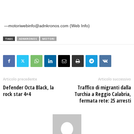
—motoriwebinfo@adnkronos.com (Web Info)
TAGS
ADNKRONOS
MOTORI
Articolo precedente
Articolo successivo
Defender Octa Black, la
Traffico di migranti dalla
rock star 4×4
Turchia a Reggio Calabria,
fermata rete: 25 arresti