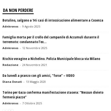
DA NON PERDERE
Botulino, salgono a 14 i casi di intossicazione alimentare a Cosenza
Adnkronos
-
9 Agosto 2025
Famiglia morta per il crollo del campanile di Accumuli durante il
terremoto: condannato l’ex...
Adnkronos
-
12 Novembre 2025
Rischio voragine a Nichelino. Polizia Municipale blocca via Milano
Redazione
-
24 Novembre 2021
Da lunedì a pranzo con gli amici, “forse” – VIDEO
Diana Donati
-
13 Maggio 2020
Torino per Gaza conferma manifestazione stasera: “Nessun divieto
fermerà piazze”
Adnkronos
-
7 Ottobre 2025