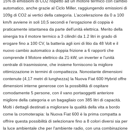
15% di emissioni di CO2 rispetto ad un motore termico con cambio
automatico, anche grazie al Ciclo Miller, raggiungendo emissioni di
109g di CO2 ai vertici della categoria. L’accelerazione da 0 a 100
km/h avviene in soli 10,5 secondi e l’erogazione di coppia è
praticamente istantanea da parte dell’unità elettrica. Merito della
sinergia tra il motore termico a 3 cilindri da 1.2 litri in grado di
erogare fino a 100 CV, la batteria agli ioni di litio da 48 Volt e il
nuovo cambio automatico a doppia frizione a 6 rapporti che
comprende il Motore elettrico da 21-kW, un inverter e l’unità
centrale di trasmissione, che insieme forniscono la migliore
ottimizzazione in termini di compattezza. Nonostante dimensioni
contenute (4,17 metri di lunghezza) la Nuova Fiat 600 Hybrid offre
dimensioni interne generose con la possibilità di ospitare
comodamente 5 persone, con il vano portaoggetti anteriore
migliore della categoria e un bagagliaio con 385 litri di capacità.
Molti i dettagli destinati a migliorare la qualità della vita a bordo
come la cromoterapia: la Nuova Fiat 600 è la prima compatta a
offrire questa possibilità di selezionare fino a 8 colori diversi sia per
la luce ambientale che per l'ambiente radio, con una combinazione