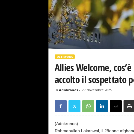
s
e
ULTIM'ORA
Allies Welcome, cos’è
accolto il sospettato 
Di
Adnkronos
-
27 Novembre 2025
(Adnkronos) –
Rahmanullah Lakanwal, il 29enne afghano a