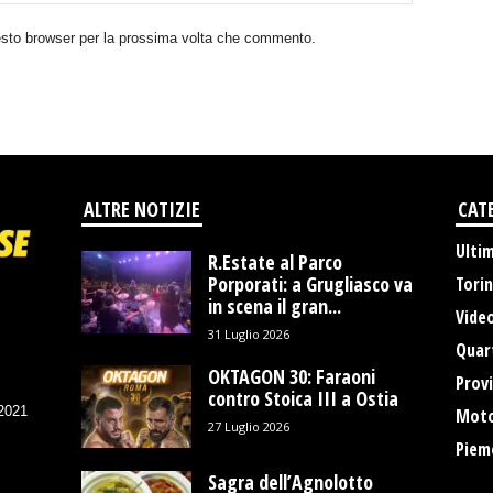
uesto browser per la prossima volta che commento.
ALTRE NOTIZIE
CAT
Ulti
R.Estate al Parco
Porporati: a Grugliasco va
Tori
in scena il gran...
Vide
31 Luglio 2026
Quart
OKTAGON 30: Faraoni
Provi
contro Stoica III a Ostia
/2021
Moto
27 Luglio 2026
Piem
Sagra dell’Agnolotto