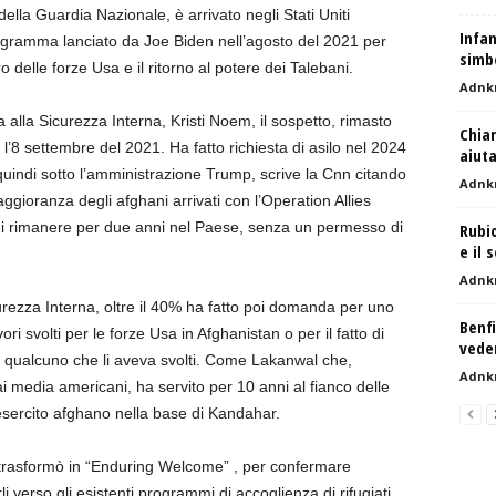
della Guardia Nazionale, è arrivato negli Stati Uniti
Infan
ogramma lanciato da Joe Biden nell’agosto del 2021 per
simb
iro delle forze Usa e il ritorno al potere dei Talebani.
Adnk
alla Sicurezza Interna, Kristi Noem, il sospetto, rimasto
Chiar
a l’8 settembre del 2021. Ha fatto richiesta di asilo nel 2024
aiuta
 quindi sotto l’amministrazione Trump, scrive la Cnn citando
Adnk
maggioranza degli afghani arrivati con l’Operation Allies
 di rimanere per due anni nel Paese, senza un permesso di
Rubio
e il 
Adnk
urezza Interna, oltre il 40% ha fatto poi domanda per uno
Benfi
ri svolti per le forze Usa in Afghanistan o per il fatto di
veder
n qualcuno che li aveva svolti. Come Lakanwal che,
Adnk
i media americani, ha servito per 10 anni al fianco delle
’esercito afghano nella base di Kandahar.
trasformò in “Enduring Welcome” , per confermare
li verso gli esistenti programmi di accoglienza di rifugiati.