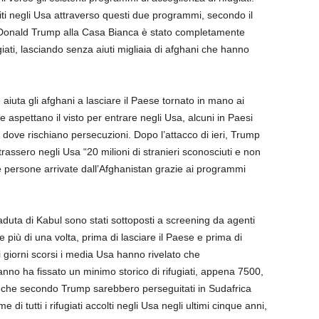
liti negli Usa attraverso questi due programmi, secondo il
di Donald Trump alla Casa Bianca è stato completamente
ugiati, lasciando senza aiuti migliaia di afghani che hanno
uta gli afghani a lasciare il Paese tornato in mano ai
e aspettano il visto per entrare negli Usa, alcuni in Paesi
n dove rischiano persecuzioni. Dopo l’attacco di ieri, Trump
rassero negli Usa “20 milioni di stranieri sconosciuti e non
 le persone arrivate dall’Afghanistan grazie ai programmi
a caduta di Kabul sono stati sottoposti a screening da agenti
he più di una volta, prima di lasciare il Paese e prima di
i giorni scorsi i media Usa hanno rivelato che
nno ha fissato un minimo storico di rifugiati, appena 7500,
r che secondo Trump sarebbero perseguitati in Sudafrica
di tutti i rifugiati accolti negli Usa negli ultimi cinque anni,