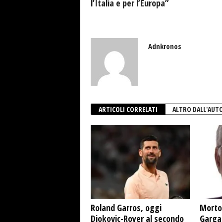
l’Italia e per l’Europa”
Adnkronos
ARTICOLI CORRELATI
ALTRO DALL'AUT
Roland Garros, oggi
Morto
Djokovic-Royer al secondo
Garga