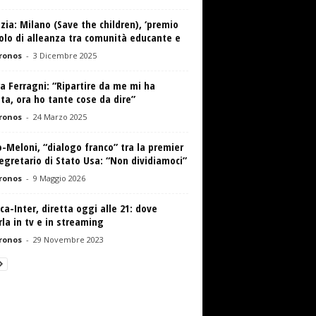
zia: Milano (Save the children), ‘premio
olo di alleanza tra comunità educante e
ronos
-
3 Dicembre 2025
a Ferragni: “Ripartire da me mi ha
ta, ora ho tante cose da dire”
ronos
-
24 Marzo 2025
-Meloni, “dialogo franco” tra la premier
segretario di Stato Usa: “Non dividiamoci”
ronos
-
9 Maggio 2026
ca-Inter, diretta oggi alle 21: dove
la in tv e in streaming
ronos
-
29 Novembre 2023