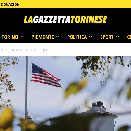
DONAZIONI
TORINO
PIEMONTE
POLITICA
SPORT
C
Usa che ha accolto il sospettato per...