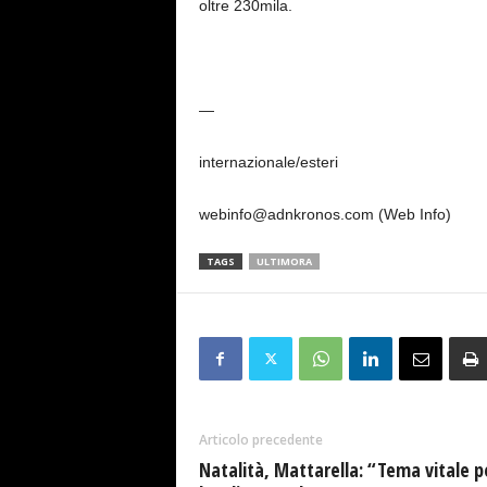
oltre 230mila.
—
internazionale/esteri
webinfo@adnkronos.com (Web Info)
TAGS
ULTIMORA
Articolo precedente
Natalità, Mattarella: “Tema vitale p