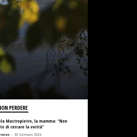
NON PERDERE
la Mastropietro, la mamma: “Non
o di cercare la verità”
ronos
-
30 Gennaio 2026