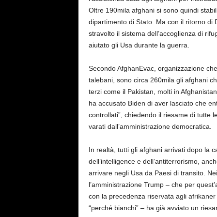
Oltre 190mila afghani si sono quindi stabi
dipartimento di Stato. Ma con il ritorno 
stravolto il sistema dell’accoglienza di rif
aiutato gli Usa durante la guerra.
Secondo AfghanEvac, organizzazione che ai
talebani, sono circa 260mila gli afghani ch
terzi come il Pakistan, molti in Afghanista
ha accusato Biden di aver lasciato che ent
controllati”, chiedendo il riesame di tutte
varati dall’amministrazione democratica.
In realtà, tutti gli afghani arrivati dopo l
dell’intelligence e dell’antiterrorismo, anc
arrivare negli Usa da Paesi di transito. Ne
l’amministrazione Trump – che per quest’a
con la precedenza riservata agli afrikane
“perché bianchi” – ha già avviato un riesame 