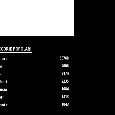
EGORIE POPOLARI
50768
m'ora
4006
no
3174
o
2235
ieri
1684
ncia
1413
ri
1043
onte