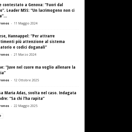
 contestato a Genova: “Fuori dal
o”. Leader M5S: “Un lacrimogeno non ci
”...
ronos
-
11 Maggio 2024
se, Hannappel: “Per attrarre
timenti più attenzione al sistema
atorio e codici doganali”
ronos
-
21 Marzo 2024
e: “Juve nel cuore ma voglio allenare la
ia”
ronos
-
12 Ottobre 2025
a Maria Adas, svolta nel caso. Indagata
dre: “Sa chi l’ha rapita”
ronos
-
22 Maggio 2025