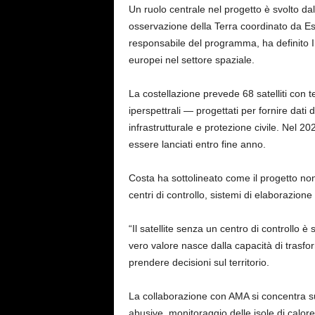
Un ruolo centrale nel progetto è svolto dal
osservazione della Terra coordinato da Esa
responsabile del programma, ha definito Ir
europei nel settore spaziale.
La costellazione prevede 68 satelliti con t
iperspettrali — progettati per fornire dati 
infrastrutturale e protezione civile. Nel 20
essere lanciati entro fine anno.
Costa ha sottolineato come il progetto non r
centri di controllo, sistemi di elaborazione
“Il satellite senza un centro di controllo è
vero valore nasce dalla capacità di trasfo
prendere decisioni sul territorio.
La collaborazione con AMA si concentra su 
abusive, monitoraggio delle isole di calore