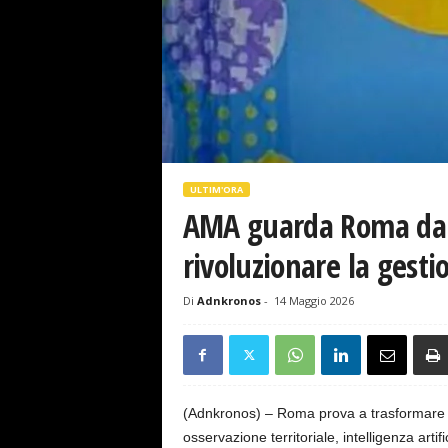
s
e
ULTIM'ORA
AMA guarda Roma dallo
rivoluzionare la gestio
Di
Adnkronos
-
14 Maggio 2026
(Adnkronos) – Roma prova a trasformare la 
osservazione territoriale, intelligenza arti