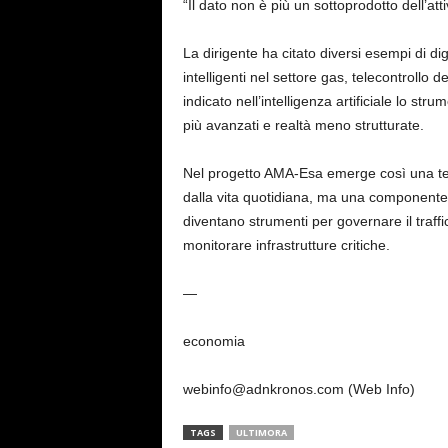
“Il dato non è più un sottoprodotto dell’att
La dirigente ha citato diversi esempi di digi
intelligenti nel settore gas, telecontrollo de
indicato nell’intelligenza artificiale lo str
più avanzati e realtà meno strutturate.
Nel progetto AMA-Esa emerge così una ten
dalla vita quotidiana, ma una componente s
diventano strumenti per governare il traffic
monitorare infrastrutture critiche.
—
economia
webinfo@adnkronos.com (Web Info)
TAGS
ULTIMORA