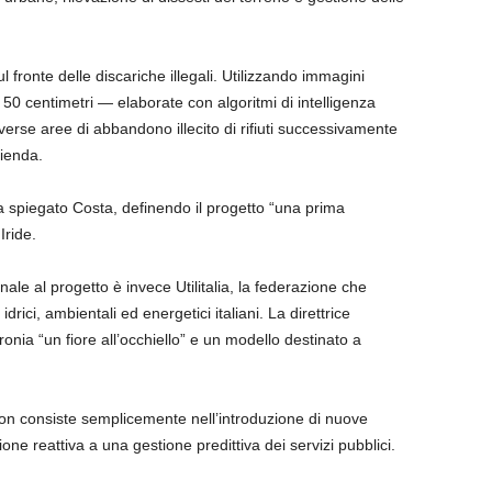
ul fronte delle discariche illegali. Utilizzando immagini
a 50 centimetri — elaborate con algoritmi di intelligenza
iverse aree di abbandono illecito di rifiuti successivamente
zienda.
ha spiegato Costa, definendo il progetto “una prima
Iride.
ale al progetto è invece Utilitalia, la federazione che
drici, ambientali ed energetici italiani. La direttrice
onia “un fiore all’occhiello” e un modello destinato a
.
on consiste semplicemente nell’introduzione di nuove
ne reattiva a una gestione predittiva dei servizi pubblici.