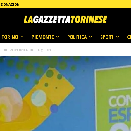
DONAZIONI
TORINO
PIEMONTE
POLITICA
SPORT
C
liti e AI per rivoluzionare la gestione...