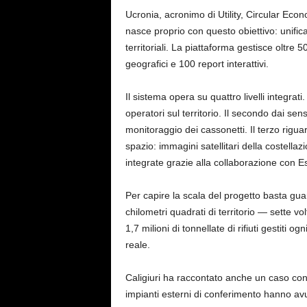
Ucronia, acronimo di Utility, Circular Eco
nasce proprio con questo obiettivo: unifi
territoriali. La piattaforma gestisce oltre 50
geografici e 100 report interattivi.
Il sistema opera su quattro livelli integrati.
operatori sul territorio. Il secondo dai sen
monitoraggio dei cassonetti. Il terzo riguard
spazio: immagini satellitari della costellaz
integrate grazie alla collaborazione con E
Per capire la scala del progetto basta guar
chilometri quadrati di territorio — sette vo
1,7 milioni di tonnellate di rifiuti gestiti o
reale.
Caligiuri ha raccontato anche un caso con
impianti esterni di conferimento hanno avuto