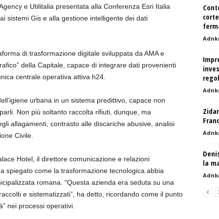
ncy e Utilitalia presentata alla Conferenza Esri Italia
Conte
corte
sistemi Gis e alla gestione intelligente dei dati
ferma
Adnk
ttaforma di trasformazione digitale sviluppata da AMA e
Impre
fico” della Capitale, capace di integrare dati provenienti
inves
n’unica centrale operativa attiva h24.
regol
Adnk
dell’igiene urbana in un sistema predittivo, capace non
Zidan
parli. Non più soltanto raccolta rifiuti, dunque, ma
Franc
gli allagamenti, contrasto alle discariche abusive, analisi
Adnk
ione Civile.
Denis
lace Hotel, il direttore comunicazione e relazioni
la ma
ri ha spiegato come la trasformazione tecnologica abbia
Adnk
icipalizzata romana. “Questa azienda era seduta su una
accolti e sistematizzati”, ha detto, ricordando come il punto
tà” nei processi operativi.