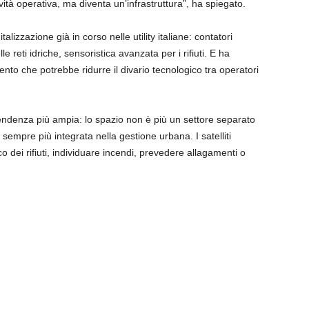
ività operativa, ma diventa un’infrastruttura”, ha spiegato.
talizzazione già in corso nelle utility italiane: contatori
lle reti idriche, sensoristica avanzata per i rifiuti. E ha
umento che potrebbe ridurre il divario tecnologico tra operatori
denza più ampia: lo spazio non è più un settore separato
empre più integrata nella gestione urbana. I satelliti
o dei rifiuti, individuare incendi, prevedere allagamenti o