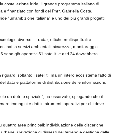
la costellazione Iride, il grande programma italiano di
 e finanziato con fondi del Pnrr. Gabriella Costa,
ide “un’ambizione italiana” e uno dei più grandi progetti
ecnologie diverse — radar, ottiche multispettrali e
destinati a servizi ambientali, sicurezza, monitoraggio
26 sono già operativi 31 satelliti e altri 24 dovrebbero
iguardi soltanto i satelliti, ma un intero ecosistema fatto di
 del dato e piattaforme di distribuzione delle informazioni.
 solo un detrito spaziale”, ha osservato, spiegando che il
rmare immagini e dati in strumenti operativi per chi deve
quattro aree principali: individuazione delle discariche
 urbane, rilevazione di dissesti del terreno e gestione delle