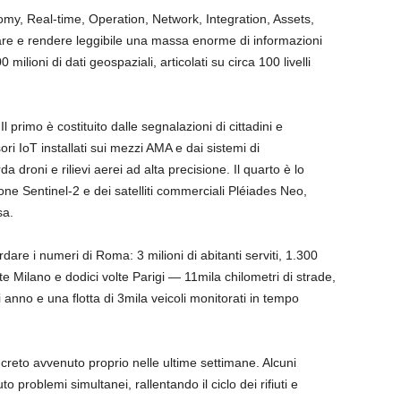
nomy, Real-time, Operation, Network, Integration, Assets,
care e rendere leggibile una massa enorme di informazioni
0 milioni di dati geospaziali, articolati su circa 100 livelli
 Il primo è costituito dalle segnalazioni di cittadini e
sori IoT installati sui mezzi AMA e dai sistemi di
a droni e rilievi aerei ad alta precisione. Il quarto è lo
ione Sentinel-2 e dei satelliti commerciali Pléiades Neo,
sa.
dare i numeri di Roma: 3 milioni di abitanti serviti, 1.300
lte Milano e dodici volte Parigi — 11mila chilometri di strade,
gni anno e una flotta di 3mila veicoli monitorati in tempo
creto avvenuto proprio nelle ultime settimane. Alcuni
 problemi simultanei, rallentando il ciclo dei rifiuti e