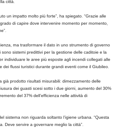
la città.
to un impatto molto più forte”, ha spiegato. “Grazie alle
in grado di capire dove intervenire momento per momento,
ne”.
icienza, ma trasformare il dato in uno strumento di governo
 sono sistemi predittivi per la gestione delle caditoie e la
r individuare le aree più esposte agli incendi collegati alle
 dei flussi turistici durante grandi eventi come il Giubileo.
a già prodotto risultati misurabili: dimezzamento delle
hiusura dei guasti scesi sotto i due giorni, aumento del 30%
cremento del 37% dell’efficienza nelle attività di
re del sistema non riguarda soltanto l’igiene urbana. “Questa
a. Deve servire a governare meglio la città”.