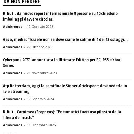
DA NON PERDERE
Rifiuti, da nuovo report internazionale 9 persone su 10 chiedono
imballaggi davvero circolari
Adnkronos
-
19 Gennaio 2026
Gaza, media: “Israele non sa dove siano le salme di 4 dei 13 ostaggi...
Adnkronos
-
27 Ottobre 2025
Cyberpunk 2077, annunciata la Ultimate Edition per PC, PS5 e Xbox
Series
Adnkronos
-
21 Novembre 2023
Atp Rotterdam, oggi la semifinale Sinner-Griekspoor: dove vederla in
tv e streaming
Adnkronos
-
17 Febbraio 2024
Rifiuti, Carnimeo (Ecopneus): “Pneumatici fuori uso pilastro della
filiera del riciclo”
Adnkronos
-
11 Dicembre 2025