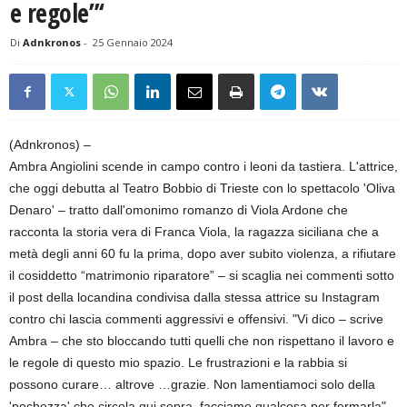
e regole”‘
Di
Adnkronos
-
25 Gennaio 2024
(Adnkronos) –
Ambra Angiolini scende in campo contro i leoni da tastiera. L'attrice,
che oggi debutta al Teatro Bobbio di Trieste con lo spettacolo 'Oliva
Denaro' – tratto dall'omonimo romanzo di Viola Ardone che
racconta la storia vera di Franca Viola, la ragazza siciliana che a
metà degli anni 60 fu la prima, dopo aver subito violenza, a rifiutare
il cosiddetto “matrimonio riparatore” – si scaglia nei commenti sotto
il post della locandina condivisa dalla stessa attrice su Instagram
contro chi lascia commenti aggressivi e offensivi. "Vi dico – scrive
Ambra – che sto bloccando tutti quelli che non rispettano il lavoro e
le regole di questo mio spazio. Le frustrazioni e la rabbia si
possono curare… altrove …grazie. Non lamentiamoci solo della
'pochezza' che circola qui sopra, facciamo qualcosa per fermarla",