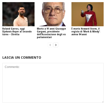
Roland Garros, oggi
Morto a 91 anni Giuseppe
È morto Howard Storm, il
Djokovic-Royer al secondo
Gargani, presidente
regista di ‘Mork & Mindy’:
turno – Diretta
dell’Associazione degli ex
aveva 94 anni
parlamentari
LASCIA UN COMMENTO