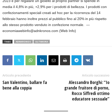
2023 e per regalare un gioiello al proprio partner si spende in
media il 4,8% in più, +2,9% per i prodotti di bellezza. I prodotti con
confezionamenti speciali creati ad hoc per la ricorrenza del 14
febbraio hanno inoltre prezzi al pubblico fino al 20% in più rispetto
allo stesso prodotto venduto in confezione normale. —
economiawebinfo@adnkronos.com (Web Info)
TAGS
ADNKRONOS
ULTIMORA
Articolo precedente
Articolo successivo
San Valentino, ballare fa
Alessandro Borghi: “Io
bene alla coppia
grande fruitore di porno,
Rocco Siffredi ottimo
educatore sessuale”