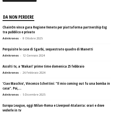
DA NON PERDERE
ChainOn vince gara Regione Veneto per piattaforma partnership Esg
tra pubblico e privato
Adnkronos
-
8 Ottobre 2025
Perquisite le case di Sgarbi, sequestrato quadro di Manetti
Adnkronos
-
12 Gennaio 2024
Ascolti tv, a ‘Makari’ prime time domenica 25 febbraio
Adnkronos
-
26 Febbraio 2024
‘Ciao Maschio’, Vincenzo Schettini: “Il mio coming out fu una bomba in
casa”. Poi,...
Adnkronos
-
5 Dicembre 2025
Europa League, oggi Milan-Roma e Liverpool-Atalanta: orari e dove
vederle in tv