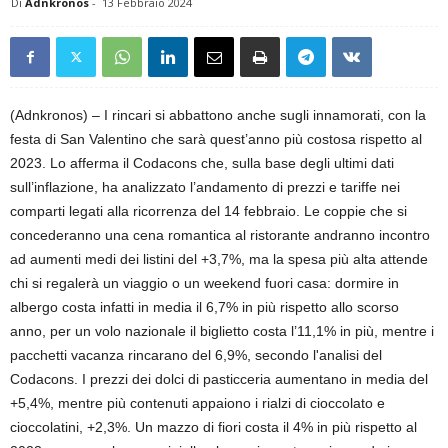
Di
Adnkronos
-
13 Febbraio 2024
(Adnkronos) – I rincari si abbattono anche sugli innamorati, con la
festa di San Valentino che sarà quest’anno più costosa rispetto al
2023. Lo afferma il Codacons che, sulla base degli ultimi dati
sull’inflazione, ha analizzato l’andamento di prezzi e tariffe nei
comparti legati alla ricorrenza del 14 febbraio. Le coppie che si
concederanno una cena romantica al ristorante andranno incontro
ad aumenti medi dei listini del +3,7%, ma la spesa più alta attende
chi si regalerà un viaggio o un weekend fuori casa: dormire in
albergo costa infatti in media il 6,7% in più rispetto allo scorso
anno, per un volo nazionale il biglietto costa l’11,1% in più, mentre i
pacchetti vacanza rincarano del 6,9%, secondo l'analisi del
Codacons. I prezzi dei dolci di pasticceria aumentano in media del
+5,4%, mentre più contenuti appaiono i rialzi di cioccolato e
cioccolatini, +2,3%. Un mazzo di fiori costa il 4% in più rispetto al