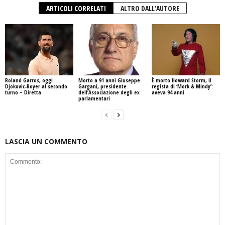
ARTICOLI CORRELATI
ALTRO DALL'AUTORE
Roland Garros, oggi
Morto a 91 anni Giuseppe
È morto Howard Storm, il
Djokovic-Royer al secondo
Gargani, presidente
regista di ‘Mork & Mindy’:
turno – Diretta
dell’Associazione degli ex
aveva 94 anni
parlamentari
LASCIA UN COMMENTO