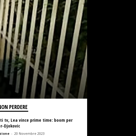
NON PERDERE
ti tv, Lea vince prime time: boom per
r-Djokovic
zione
-
20 Novembre 2023