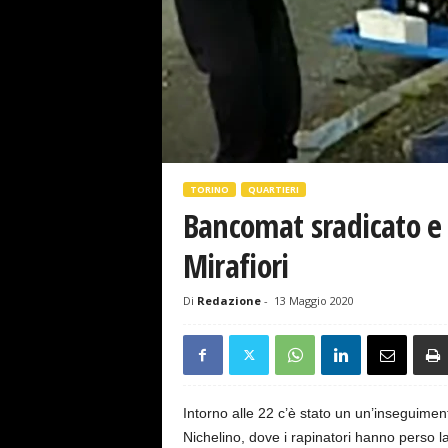
s
e
TORINO
QUARTIERI
Bancomat sradicato e
Mirafiori
Di
Redazione
-
13 Maggio 2020
Intorno alle 22 c’è stato un un’inseguimento
Nichelino, dove i rapinatori hanno perso la