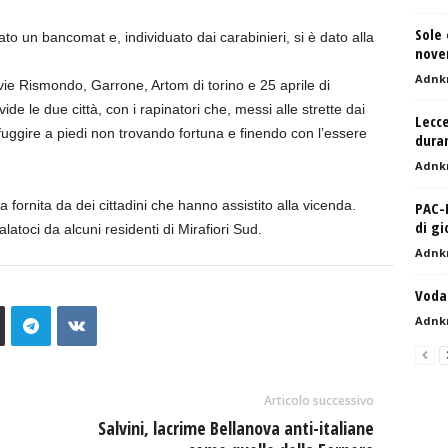
Sole 
to un bancomat e, individuato dai carabinieri, si è dato alla
nove
Adnk
 vie Rismondo, Garrone, Artom di torino e 25 aprile di
ide le due città, con i rapinatori che, messi alle strette dai
Lecce
uggire a piedi non trovando fortuna e finendo con l’essere
duran
Adnk
a fornita da dei cittadini che hanno assistito alla vicenda.
PAC-
di g
toci da alcuni residenti di Mirafiori Sud.
Adnk
Voda
Adnk
Articolo successivo
Salvini, lacrime Bellanova anti-italiane