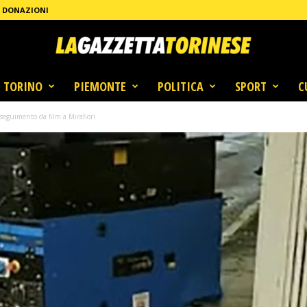
DONAZIONI
TORINO
PIEMONTE
POLITICA
SPORT
C
seguimento da film a Mirafiori