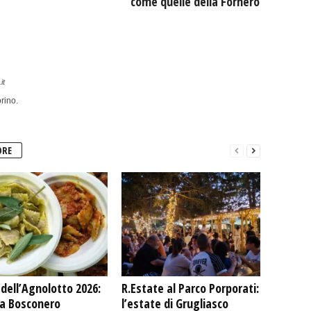
come quelle della Fornero
it
rino.
ORE
dell’Agnolotto 2026:
R.Estate al Parco Porporati:
 a Bosconero
l’estate di Grugliasco