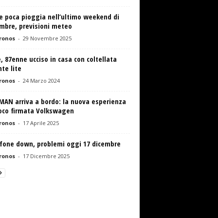
e poca pioggia nell’ultimo weekend di
mbre, previsioni meteo
ronos
-
29 Novembre 2025
, 87enne ucciso in casa con coltellata
te lite
ronos
-
24 Marzo 2024
MAN arriva a bordo: la nuova esperienza
ioco firmata Volkswagen
ronos
-
17 Aprile 2025
fone down, problemi oggi 17 dicembre
ronos
-
17 Dicembre 2025