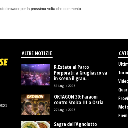
uesto browser per la prossima volta che commento.
ALTRE NOTIZIE
CAT
Ulti
R.Estate al Parco
Porporati: a Grugliasco va
Tori
in scena il gran...
Vide
31 Luglio 2026
Quart
OKTAGON 30: Faraoni
Provi
contro Stoica III a Ostia
/2021
Moto
27 Luglio 2026
Piem
Sagra dell’Agnolotto