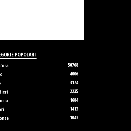
EGORIE POPOLARI
50768
m'ora
4006
no
3174
o
2235
ieri
1684
ncia
1413
ri
1043
onte