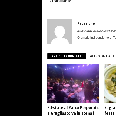
“strabiliante”
Redazione
https://www.lagazzettatorinese.
Giornale indipendente di To
ARTICOLI CORRELATI
ALTRO DALL'AUT
R.Estate al Parco Porporati:
Sagra 
a Grugliasco va in scena il
festa