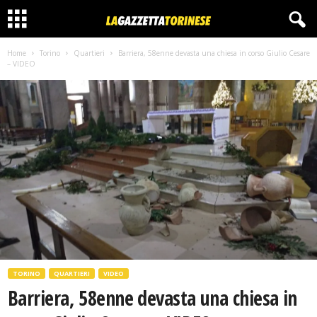
Home
Torino
Quartieri
Barriera, 58enne devasta una chiesa in corso Giulio Cesare
– VIDEO
TORINO
QUARTIERI
VIDEO
Barriera, 58enne devasta una chiesa in