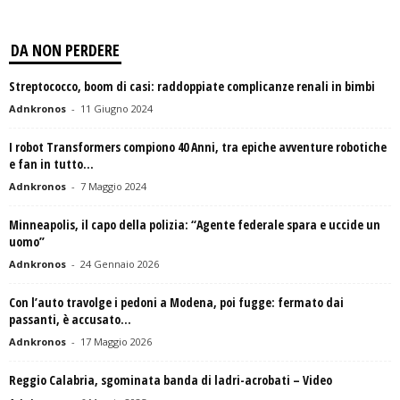
DA NON PERDERE
Streptococco, boom di casi: raddoppiate complicanze renali in bimbi
Adnkronos
-
11 Giugno 2024
I robot Transformers compiono 40 Anni, tra epiche avventure robotiche
e fan in tutto...
Adnkronos
-
7 Maggio 2024
Minneapolis, il capo della polizia: “Agente federale spara e uccide un
uomo”
Adnkronos
-
24 Gennaio 2026
Con l’auto travolge i pedoni a Modena, poi fugge: fermato dai
passanti, è accusato...
Adnkronos
-
17 Maggio 2026
Reggio Calabria, sgominata banda di ladri-acrobati – Video