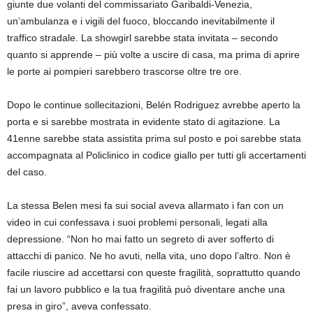
giunte due volanti del commissariato Garibaldi-Venezia,
un’ambulanza e i vigili del fuoco, bloccando inevitabilmente il
traffico stradale. La showgirl sarebbe stata invitata – secondo
quanto si apprende – più volte a uscire di casa, ma prima di aprire
le porte ai pompieri sarebbero trascorse oltre tre ore.
Dopo le continue sollecitazioni, Belén Rodriguez avrebbe aperto la
porta e si sarebbe mostrata in evidente stato di agitazione. La
41enne sarebbe stata assistita prima sul posto e poi sarebbe stata
accompagnata al Policlinico in codice giallo per tutti gli accertamenti
del caso.
La stessa Belen mesi fa sui social aveva allarmato i fan con un
video in cui confessava i suoi problemi personali, legati alla
depressione. “Non ho mai fatto un segreto di aver sofferto di
attacchi di panico. Ne ho avuti, nella vita, uno dopo l’altro. Non è
facile riuscire ad accettarsi con queste fragilità, soprattutto quando
fai un lavoro pubblico e la tua fragilità può diventare anche una
presa in giro”, aveva confessato.