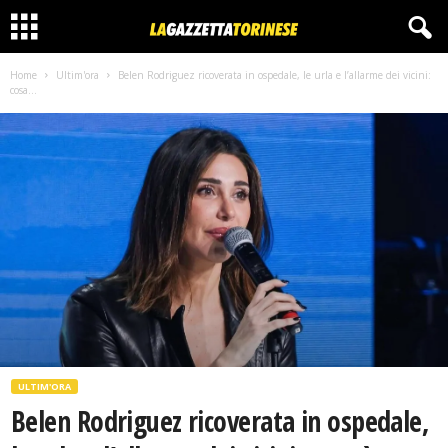
Home
Ultim'ora
Belen Rodriguez ricoverata in ospedale, le urla e l’allarme dei vicini:
cosa...
ULTIM'ORA
Belen Rodriguez ricoverata in ospedale,