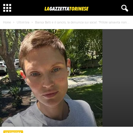
Home
Ultim'ora
Bianca Balti e il cancro, la denuncia sui social: “Pillole salvavita non...
ULTIM'ORA