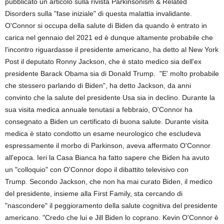
pubblicato un articolo sulla rivista Parkinsonism & Related
Disorders sulla "fase iniziale" di questa malattia invalidante.
O'Connor si occupa della salute di Biden da quando è entrato in
carica nel gennaio del 2021 ed è dunque altamente probabile che
l'incontro riguardasse il presidente americano, ha detto al New York
Post il deputato Ronny Jackson, che è stato medico sia dell'ex
presidente Barack Obama sia di Donald Trump. "E' molto probabile
che stessero parlando di Biden", ha detto Jackson, da anni
convinto che la salute del presidente Usa sia in declino. Durante la
sua visita medica annuale tenutasi a febbraio, O'Connor ha
consegnato a Biden un certificato di buona salute. Durante visita
medica è stato condotto un esame neurologico che escludeva
espressamente il morbo di Parkinson, aveva affermato O'Connor
all'epoca. Ieri la Casa Bianca ha fatto sapere che Biden ha avuto
un "colloquio" con O'Connor dopo il dibattito televisivo con
Trump. Secondo Jackson, che non ha mai curato Biden, il medico
del presidente, insieme alla First Family, sta cercando di
"nascondere" il peggioramento della salute cognitiva del presidente
americano. "Credo che lui e Jill Biden lo coprano. Kevin O'Connor è