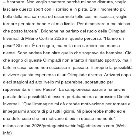
– è tornare. Non voglio smettere perché mi sono distrutta, voglio
lasciare questo sport con il sorriso e in pista. Era il momento più
bello della mia carriera ed essermelo tolto così mi scoccia, voglio
tornare per stare bene e al mio livello. Per dimostrare a me stessa
che posso farcela”. Brignone ha parlato del ruolo delle Olimpiadi
Invernali di Milano Cortina 2026 in questo percorso: “Hanno un
peso? Sì e no. È un sogno, ma nella mia carriera non manca
niente. Sono andata ben oltre quello che sognavo da bambina. Ciò
che sogno di queste Olimpiadi non è tanto il risultato sportivo, ma il
farle in casa, come non successo in passato. È proprio la possibilità
di vivere questa esperienza di un’Olimpiade diversa. Arrivarci dopo
dieci stagioni ad alto livello mi piacerebbe, soprattutto per
rappresentare il mio Paese”. La campionessa azzurra ha anche
parlato della possibilità di essere portabandiera ai prossimi Giochi
Invernali: “Quell’immagine mi dà grande motivazione per tornare e
impegnarmi ancora di più tutti i giorni. Mi piacerebbe molto ed è
una delle cose che mi motivano di più in questo momento”. —
milano-cortina-2026/protagonistiwebinfo@adnkronos.com (Web
Info)