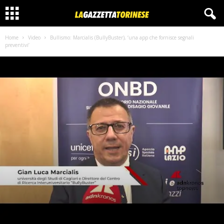
Home
Video
Bullismo: Marcialis (BullyBuster), ‘una app che fornisce segnali
preventivi’