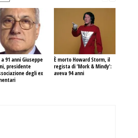
 a 91 anni Giuseppe
È morto Howard Storm, il
ni, presidente
regista di ‘Mork & Mindy’:
ssociazione degli ex
aveva 94 anni
mentari