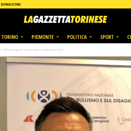
DONAZIONI
TORINO
PIEMONTE
POLITICA
SPORT
C
e): “Mondo digitale è diventato un’assuefazione”