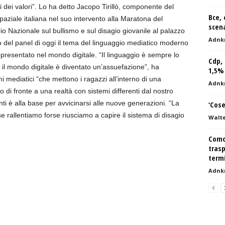
 dei valori”. Lo ha detto Jacopo Tirillò, componente del
Bce, 
paziale italiana nel suo intervento alla Maratona del
scen
o Nazionale sul bullismo e sul disagio giovanile al palazzo
Adnk
o del panel di oggi il tema del linguaggio mediatico moderno
presentato nel mondo digitale. “Il linguaggio è sempre lo
Cdp, 
 il mondo digitale è diventato un’assuefazione”, ha
1,5%
emi mediatici “che mettono i ragazzi all’interno di una
Adnk
no di fronte a una realtà con sistemi differenti dal nostro
 è alla base per avvicinarsi alle nuove generazioni. “La
‘Cose
 se rallentiamo forse riusciamo a capire il sistema di disagio
Walte
.
Como
trasp
term
Adnk