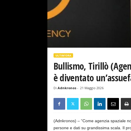
s
e
ULTIM'ORA
Bullismo, Tirillò (Age
è diventato un’assuef
Di
Adnkronos
-
21 Maggio 2026
(Adnkronos) – “Come agenzia spaziale no
persone e dati su grandissima scala. Il p