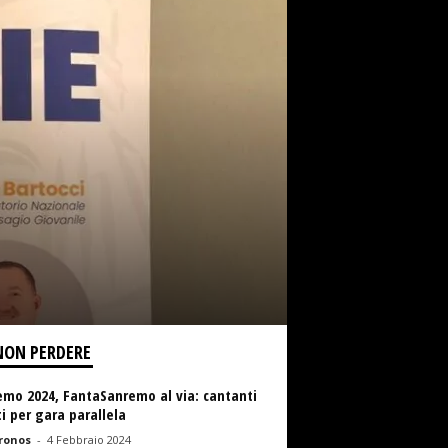
NON PERDERE
emo 2024, FantaSanremo al via: cantanti
i per gara parallela
ronos
-
4 Febbraio 2024