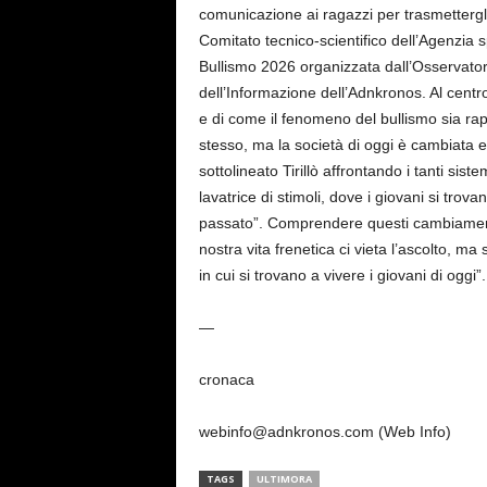
comunicazione ai ragazzi per trasmettergli
Comitato tecnico-scientifico dell’Agenzia s
Bullismo 2026 organizzata dall’Osservatori
dell’Informazione dell’Adnkronos. Al centr
e di come il fenomeno del bullismo sia rap
stesso, ma la società di oggi è cambiata e
sottolineato Tirillò affrontando i tanti sist
lavatrice di stimoli, dove i giovani si trova
passato”. Comprendere questi cambiamenti
nostra vita frenetica ci vieta l’ascolto, ma
in cui si trovano a vivere i giovani di oggi”
—
cronaca
webinfo@adnkronos.com (Web Info)
TAGS
ULTIMORA