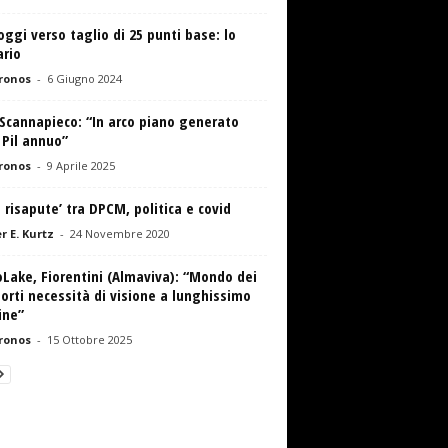
oggi verso taglio di 25 punti base: lo
ario
ronos
-
6 Giugno 2024
Scannapieco: “In arco piano generato
 Pil annuo”
ronos
-
9 Aprile 2025
 risapute’ tra DPCM, politica e covid
r E. Kurtz
-
24 Novembre 2020
Lake, Fiorentini (Almaviva): “Mondo dei
orti necessità di visione a lunghissimo
ine”
ronos
-
15 Ottobre 2025