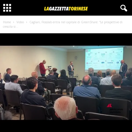
Home
Video
Cagliari, Flosslab entra nel capitale di GreenShare: “Le prospettive di
crescita si...