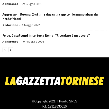
Adnkronos
-
29 Giugno 2024
Aggressioni Duomo, 2 vittime davanti a gip confermano abusi da
nordafricani
Redazione
-
6 Maggio 2022
Foibe, CasaPound in corteo a Roma: “Ricordare è un dovere”
Adnkronos
-
10 Febbraio 2024
©Copyright 2021 Il PunTo SRLS
P.I. 12319330010