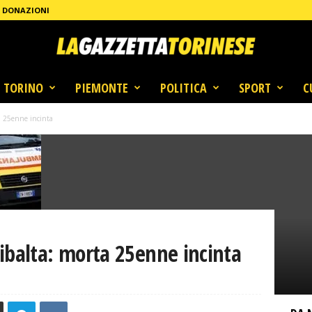
DONAZIONI
TORINO
PIEMONTE
POLITICA
SPORT
C
a 25enne incinta
ibalta: morta 25enne incinta