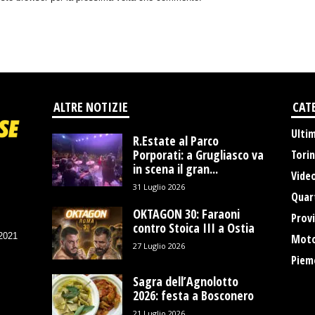
ALTRE NOTIZIE
CAT
Ulti
R.Estate al Parco
Porporati: a Grugliasco va
Tori
in scena il gran...
Vide
31 Luglio 2026
Quart
OKTAGON 30: Faraoni
Provi
contro Stoica III a Ostia
/2021
Moto
27 Luglio 2026
Piem
Sagra dell’Agnolotto
2026: festa a Bosconero
21 Luglio 2026