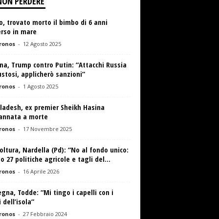
NON PERDERE
o, trovato morto il bimbo di 6 anni
erso in mare
ronos
-
12 Agosto 2025
na, Trump contro Putin: “Attacchi Russia
stosi, applicherò sanzioni”
ronos
-
1 Agosto 2025
ladesh, ex premier Sheikh Hasina
annata a morte
ronos
-
17 Novembre 2025
oltura, Nardella (Pd): “No al fondo unico:
io 27 politiche agricole e tagli del...
ronos
-
16 Aprile 2026
gna, Todde: “Mi tingo i capelli con i
i dell’isola”
ronos
-
27 Febbraio 2024