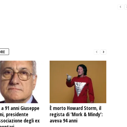
ORE
 a 91 anni Giuseppe
È morto Howard Storm, il
ni, presidente
regista di ‘Mork & Mindy’:
ssociazione degli ex
aveva 94 anni
mentari