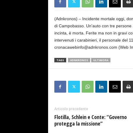
s
e
(Adnkronos) – Incidente mortale oggi, do
di Campobasso. Un'auto con tre persone a 
incinta, è morta. Ferite ma non in gravi c
intervenuti i carabinieri, il personale del 1
cronacawebinfo@adnkronos.com (Web In
TAGS
ADNKRONOS
ULTIMORA
Articolo precedente
Flotilla, Schlein e Conte: “Governo
protegga la missione”