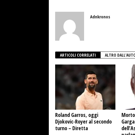
Adnkronos
ARTICOLI CORRELATI
ALTRO DALL'AUT
Roland Garros, oggi
Morto
Djokovic-Royer al secondo
Garga
turno – Diretta
dell’A
parla