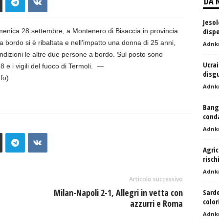
DA 
Jesol
disp
menica 28 settembre, a Montenero di Bisaccia in provincia
bordo si è ribaltata e nell'impatto una donna di 25 anni,
Adnk
ondizioni le altre due persone a bordo. Sul posto sono
Ucrai
18 e i vigili del fuoco di Termoli. —
disgu
fo)
Adnk
Bang
cond
Adnk
Agric
risch
Adnk
Articolo successivo
Milan-Napoli 2-1, Allegri in vetta con
Sarde
color
azzurri e Roma
Adnk