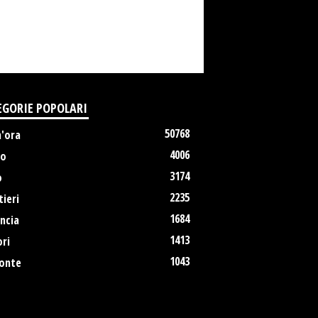
EGORIE POPOLARI
50768
m'ora
4006
no
3174
o
2235
ieri
1684
ncia
1413
ri
1043
onte