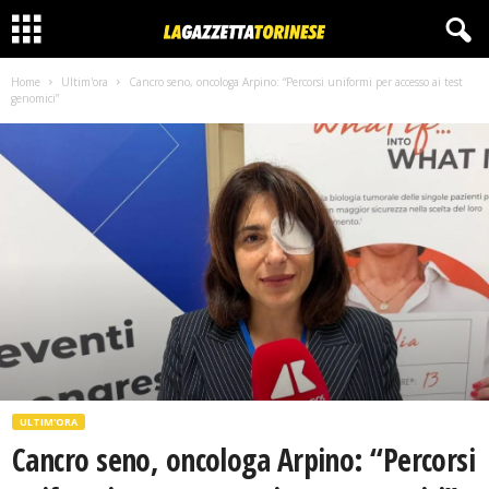
Home
Ultim'ora
Cancro seno, oncologa Arpino: “Percorsi uniformi per accesso ai test
genomici”
ULTIM'ORA
Cancro seno, oncologa Arpino: “Percorsi