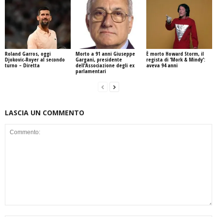
Roland Garros, oggi
Morto a 91 anni Giuseppe
È morto Howard Storm, il
Djokovic-Royer al secondo
Gargani, presidente
regista di ‘Mork & Mindy’:
turno – Diretta
dell’Associazione degli ex
aveva 94 anni
parlamentari
LASCIA UN COMMENTO