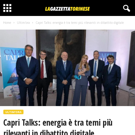
Home
Ultim'ora
Capri Talks: energia è tra temi più rilevanti in dibattito digitale
ULTIM'ORA
Capri Talks: energia è tra temi più
rilevanti in dibattito digitale