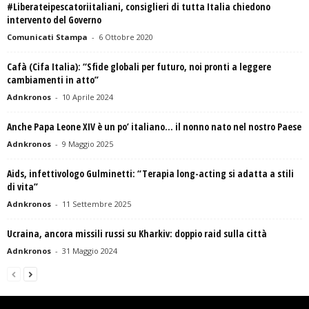
#Liberateipescatoriitaliani, consiglieri di tutta Italia chiedono
intervento del Governo
Comunicati Stampa
-
6 Ottobre 2020
Cafà (Cifa Italia): “Sfide globali per futuro, noi pronti a leggere
cambiamenti in atto”
Adnkronos
-
10 Aprile 2024
Anche Papa Leone XIV è un po’ italiano… il nonno nato nel nostro Paese
Adnkronos
-
9 Maggio 2025
Aids, infettivologo Gulminetti: “Terapia long-acting si adatta a stili
di vita”
Adnkronos
-
11 Settembre 2025
Ucraina, ancora missili russi su Kharkiv: doppio raid sulla città
Adnkronos
-
31 Maggio 2024