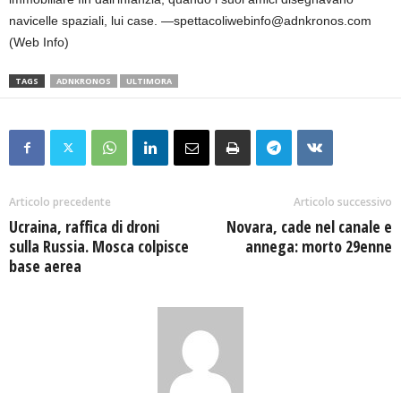
navicelle spaziali, lui case. —spettacoliwebinfo@adnkronos.com
(Web Info)
TAGS
ADNKRONOS
ULTIMORA
Articolo precedente
Articolo successivo
Ucraina, raffica di droni
Novara, cade nel canale e
sulla Russia. Mosca colpisce
annega: morto 29enne
base aerea