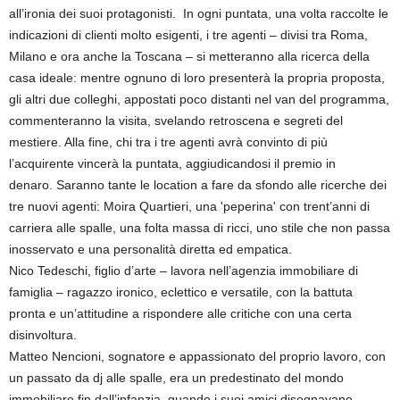
all’ironia dei suoi protagonisti. In ogni puntata, una volta raccolte le
indicazioni di clienti molto esigenti, i tre agenti – divisi tra Roma,
Milano e ora anche la Toscana – si metteranno alla ricerca della
casa ideale: mentre ognuno di loro presenterà la propria proposta,
gli altri due colleghi, appostati poco distanti nel van del programma,
commenteranno la visita, svelando retroscena e segreti del
mestiere. Alla fine, chi tra i tre agenti avrà convinto di più
l’acquirente vincerà la puntata, aggiudicandosi il premio in
denaro. Saranno tante le location a fare da sfondo alle ricerche dei
tre nuovi agenti: Moira Quartieri, una 'peperina' con trent’anni di
carriera alle spalle, una folta massa di ricci, uno stile che non passa
inosservato e una personalità diretta ed empatica.
Nico Tedeschi, figlio d’arte – lavora nell’agenzia immobiliare di
famiglia – ragazzo ironico, eclettico e versatile, con la battuta
pronta e un’attitudine a rispondere alle critiche con una certa
disinvoltura.
Matteo Nencioni, sognatore e appassionato del proprio lavoro, con
un passato da dj alle spalle, era un predestinato del mondo
immobiliare fin dall’infanzia, quando i suoi amici disegnavano