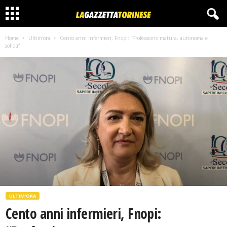
Home
Ultim'ora
Cento anni infermieri, Fnopi: “Professione matura, autonoma e
solida”
ULTIM'ORA
Cento anni infermieri, Fnopi: