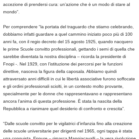
accezione di prendersi cura: un’azione che è un modo di stare al
mondo”.
Per comprendere “la portata del traguardo che stiamo celebrando,
dobbiamo infatti guardare a quel cammino iniziato poco più di 100
anni fa, con il regio decreto del 15 agosto 1925, quando nacquero
le prime Scuole convitto professionali, gettando i semi di quella che
sarebbe diventata la nostra disciplina – ricorda la presidente di
Fnopi -. Nel 1929, con l’istituzione dei percorsi per le funzioni
direttive, nasceva la figura della caposala. Abbiamo quindi
attraversato anni difficili in cui le libertà associative furono soffocate
e gli ordini professionali sciolti, in un contesto molto provante,
specialmente per le donne che rappresentavano e rappresentano
ancora l’anima di questa professione. È stata la nascita della
Repubblica a rianimare quel desiderio di confronto e crescita”.
“Dalle scuole convitto per le vigilatrici d’infanzia fino alla creazione
delle scuole universitarie per dirigenti nel 1965, ogni tappa è stata
una conquista. Eppure – rimarca Mangiacavalli – la vera rivoluzione