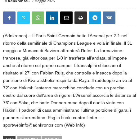
Di
Adnkronos
-
7 Maggio 2025
(Adnkronos) – Il Paris Saint-Germain batte l'Arsenal per 2-1 nel
ritorno della semifinale di Champions League e vola in finale. Il 31
maggio a Monaco di Baviera affronterà l'Inter. La formazione
francese, già vittoriosa per 1-0 in trasferta all'andata, si impone
anche al ritorno sul proprio campo. I transalpini sbloccano il
risultato al 27' con Fabian Ruiz, che controlla e insacca dopo la
punizione di Kvaratskhelia respinta da Raya. Il raddoppio arriva al
72' con Hakimi: l'esterno marocchino conclude con un preciso
destro dal cuore dell'area di rigore. L'Arsenal accorcia le distanze al
76' con Saka, che batte Donnarumma dopo il duello vinto con
Hakimi. I padroni di casa amministrano l'ultima porzione di gara, i
gunners si arrendono: Psg in finale contro l'Inter. —
sportwebinfo@adnkronos.com (Web Info)
TAGS
ADNKRONOS
ULTIMORA