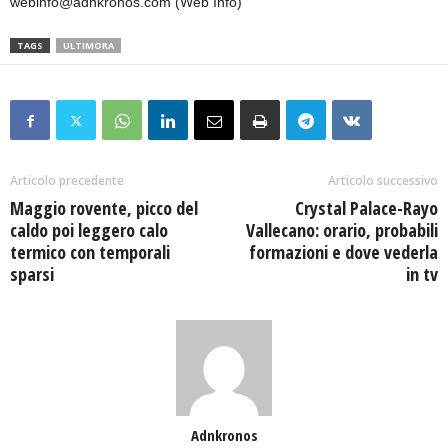
webinfo@adnkronos.com (Web Info)
TAGS
ULTIMORA
Articolo precedente
Articolo successivo
Maggio rovente, picco del
Crystal Palace-Rayo
caldo poi leggero calo
Vallecano: orario, probabili
termico con temporali
formazioni e dove vederla
sparsi
in tv
Adnkronos