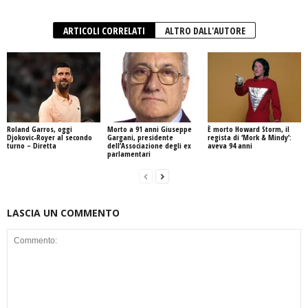
ARTICOLI CORRELATI
ALTRO DALL'AUTORE
Roland Garros, oggi
Morto a 91 anni Giuseppe
È morto Howard Storm, il
Djokovic-Royer al secondo
Gargani, presidente
regista di ‘Mork & Mindy’:
turno – Diretta
dell’Associazione degli ex
aveva 94 anni
parlamentari
LASCIA UN COMMENTO