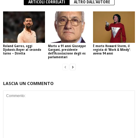
ARTICOLI CORRELATI
ALTRO DALL'AUTORE
Roland Garros, oggi
Morto a 91 anni Giuseppe
È morto Howard Storm, il
Djokovic-Royer al secondo
Gargani, presidente
regista di ‘Mork & Mindy’:
turno – Diretta
dell’Associazione degli ex
aveva 94 anni
parlamentari
LASCIA UN COMMENTO