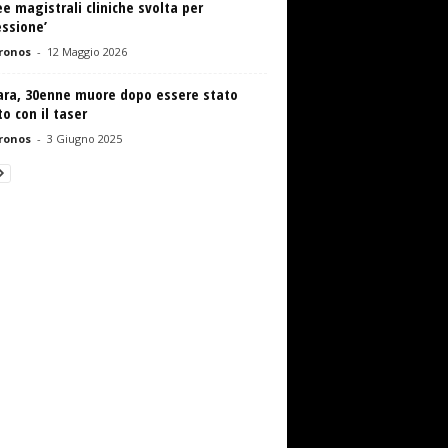
ee magistrali cliniche svolta per
ssione’
ronos
-
12 Maggio 2026
ara, 30enne muore dopo essere stato
to con il taser
ronos
-
3 Giugno 2025