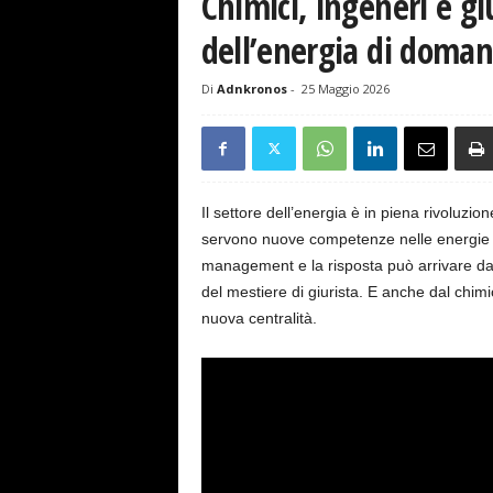
Chimici, ingeneri e giu
s
e
dell’energia di doman
Di
Adnkronos
-
25 Maggio 2026
Il settore dell’energia è in piena rivoluzi
servono nuove competenze nelle energie rin
management e la risposta può arrivare dag
del mestiere di giurista. E anche dal chimic
nuova centralità.