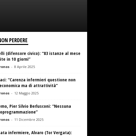
NON PERDERE
lli (difensore civico): “83 istanze al mese
ite in 10 giorni”
ronos
-
8 Aprile 2025
laci: “Carenza infermieri questione non
economica ma di attrattività”
ronos
-
12 Maggio 2025
mo, Pier Silvio Berlusconi: “Nessuna
roprogrammazione”
ronos
-
11 Dicembre 2025
ata infermiere, Alvaro (Tor Vergata):