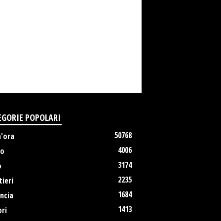
EGORIE POPOLARI
50768
m'ora
4006
no
3174
o
2235
ieri
1684
ncia
1413
ri