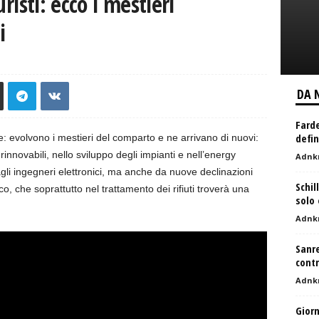
risti: ecco i mestieri
i
DA 
Farde
defin
one: evolvono i mestieri del comparto e ne arrivano di nuovi:
novabili, nello sviluppo degli impianti e nell’energy
Adnk
li ingegneri elettronici, ma anche da nuove declinazioni
Schil
o, che soprattutto nel trattamento dei rifiuti troverà una
solo 
Adnk
Sanre
cont
Adnk
Giorn