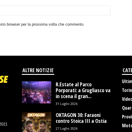
uesto browser per la prossima volta che commento.
ALTRE NOTIZIE
CAT
Ulti
R.Estate al Parco
Porporati: a Grugliasco va
Tori
in scena il gran...
Vide
31 Luglio 2026
Quart
OKTAGON 30: Faraoni
Provi
contro Stoica III a Ostia
/2021
Moto
27 Luglio 2026