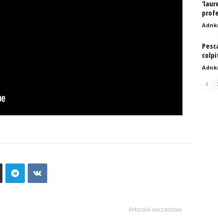
‘laur
profe
Adnk
Pesc
colpi
Adnk
Articolo successivo