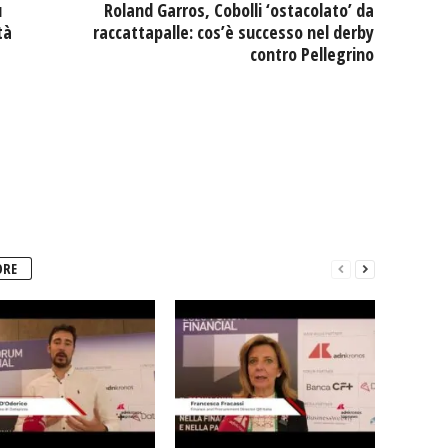
u
Roland Garros, Cobolli ‘ostacolato’ da
tà
raccattapalle: cos’è successo nel derby
contro Pellegrino
ORE