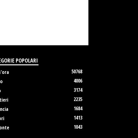
EGORIE POPOLARI
50768
m'ora
4006
no
3174
o
2235
ieri
1684
ncia
1413
ri
1043
onte