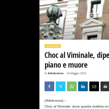
s
e
ULTIM'ORA
Choc al Viminale, dip
piano e muore
Di
Adnkronos
-
26 Maggio 2026
(Adnkronos) –
Choc al Viminale, dove questa mattina un 