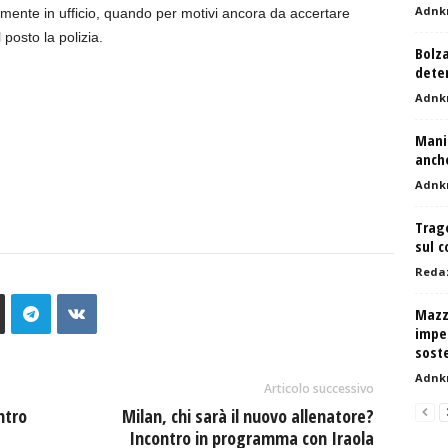
Adnk
rmente in ufficio, quando per motivi ancora da accertare
l posto la polizia.
Bolza
dete
Adnk
Manif
anche
Adnk
Trage
sul c
Reda
Mazz
impeg
soste
Adnk
Articolo successivo
ntro
Milan, chi sarà il nuovo allenatore?
Incontro in programma con Iraola