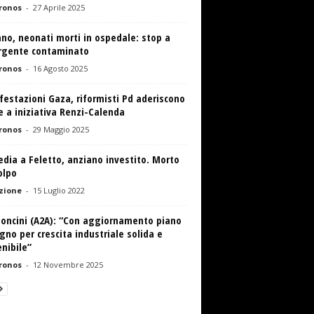
ronos
-
27 Aprile 2025
no, neonati morti in ospedale: stop a
rgente contaminato
ronos
-
16 Agosto 2025
estazioni Gaza, riformisti Pd aderiscono
 a iniziativa Renzi-Calenda
ronos
-
29 Maggio 2025
dia a Feletto, anziano investito. Morto
olpo
zione
-
15 Luglio 2022
oncini (A2A): “Con aggiornamento piano
no per crescita industriale solida e
nibile”
ronos
-
12 Novembre 2025