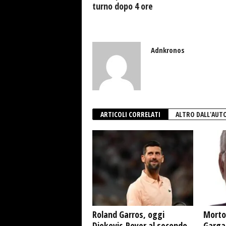
turno dopo 4 ore
Adnkronos
ARTICOLI CORRELATI
ALTRO DALL'AUT
Roland Garros, oggi
Morto
Djokovic-Royer al secondo
Garga