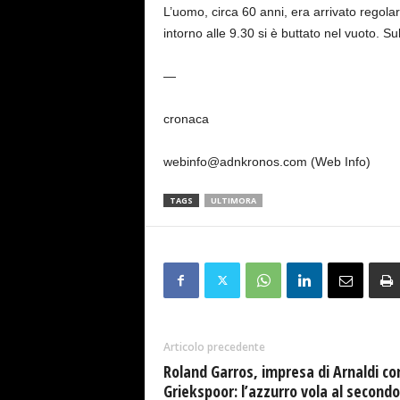
L’uomo, circa 60 anni, era arrivato regola
intorno alle 9.30 si è buttato nel vuoto. Su
—
cronaca
webinfo@adnkronos.com (Web Info)
TAGS
ULTIMORA
Articolo precedente
Roland Garros, impresa di Arnaldi co
Griekspoor: l’azzurro vola al secondo