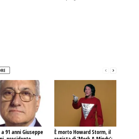
ORE
 a 91 anni Giuseppe
È morto Howard Storm, il
ni, presidente
regista di ‘Mork & Mindy’: