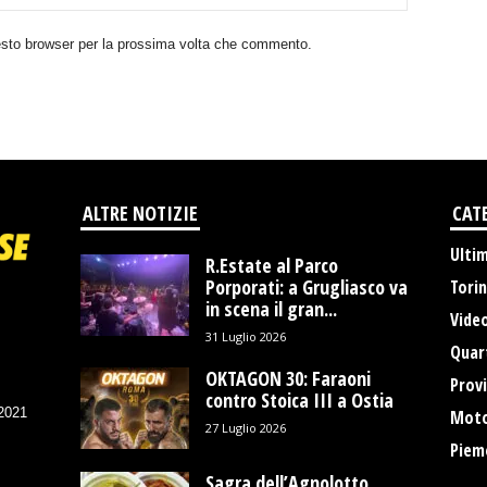
uesto browser per la prossima volta che commento.
ALTRE NOTIZIE
CAT
Ulti
R.Estate al Parco
Porporati: a Grugliasco va
Tori
in scena il gran...
Vide
31 Luglio 2026
Quart
OKTAGON 30: Faraoni
Provi
contro Stoica III a Ostia
/2021
Moto
27 Luglio 2026
Piem
Sagra dell’Agnolotto